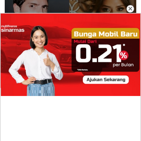
×
Isi Komentar Raisa Andriana di TikTok Mathis
Molinie Terkuak, Diduga jadi Isyarat Go
Publik?
Profil Biodata Mathis Molinié, Chef Prancis Pacar
Baru Raisa Andriana yang Kini Resmi Go Publik?
Sumber Penghasilan Asila Maisa Apa Saja? Dituding
Beli Barang Branded Pakai Uang Ayah yang Jadi
Wabup!
Dugaan Bullying: Siswa MTs Pati Kehilangan 2 Jari,
Intip Dua Versi Kronologinya