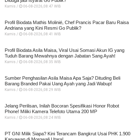
Diduga jadi Isyarat Go Publik?
Kamis /
06-08-2026,08:47 WIB
Profil Biodata Mathis Molinié, Chef Prancis Pacar Baru Raisa
Andriana yang Kini Resmi Go Publik?
Kamis /
06-08-2026,08:41 WIB
Profil Biodata Asila Maisa, Viral Usai Somasi Akun IG yang
Tuduh Barang Mewahnya dengan Jabatan Sang Ayah!
Kamis /
06-08-2026,08:35 WIB
Sumber Penghasilan Asila Maisa Apa Saja? Dituding Beli
Barang Branded Pakai Uang Ayah yang Jadi Wabup!
Kamis /
06-08-2026,08:29 WIB
Jelang Perilisan, Inilah Bocoran Spesifikasi Honor Robot
Phone! Miliki Kamera Telefoto Utama 200 MP
Kamis /
06-08-2026,08:24 WIB
PT GNI Milik Siapa? Kini Terancam Bangkrut Usai PHK 1.900
Karyawan di Morowali Utara!