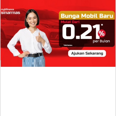
Isi Komentar Raisa Andriana di TikTok Mathis
Molinie Terkuak, Diduga jadi Isyarat Go
Publik?
Profil Biodata Mathis Molinié, Chef Prancis Pacar
Baru Raisa Andriana yang Kini Resmi Go Publik?
Sumber Penghasilan Asila Maisa Apa Saja? Dituding
Beli Barang Branded Pakai Uang Ayah yang Jadi
Wabup!
Dugaan Bullying: Siswa MTs Pati Kehilangan 2 Jari,
Intip Dua Versi Kronologinya
Isu Reshuffle Kabinet Prabowo Menguat, Faktor Ini
Diduga jadi Penentu Perubahan Pengurusan!