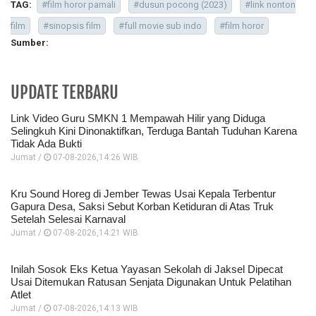
TAG:
#film horor pamali
#dusun pocong (2023)
#link nonton
film
#sinopsis film
#full movie sub indo
#film horor
Sumber:
UPDATE TERBARU
Link Video Guru SMKN 1 Mempawah Hilir yang Diduga
Selingkuh Kini Dinonaktifkan, Terduga Bantah Tuduhan Karena
Tidak Ada Bukti
Jumat /
07-08-2026,14:26 WIB
Kru Sound Horeg di Jember Tewas Usai Kepala Terbentur
Gapura Desa, Saksi Sebut Korban Ketiduran di Atas Truk
Setelah Selesai Karnaval
Jumat /
07-08-2026,14:21 WIB
Inilah Sosok Eks Ketua Yayasan Sekolah di Jaksel Dipecat
Usai Ditemukan Ratusan Senjata Digunakan Untuk Pelatihan
Atlet
Jumat /
07-08-2026,14:13 WIB