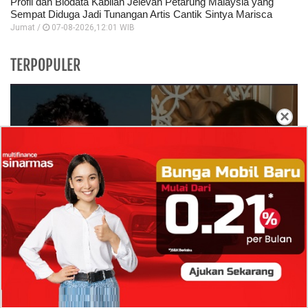
Profil dan Biodata Kabilan Jelevan Petarung Malaysia yang
Sempat Diduga Jadi Tunangan Artis Cantik Sintya Marisca
Jumat /
07-08-2026,12:01 WIB
TERPOPULER
×
Isi Komentar Raisa Andriana di TikTok Mathis
Molinie Terkuak, Diduga jadi Isyarat Go
Publik?
Profil Biodata Mathis Molinié, Chef Prancis Pacar