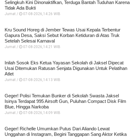
Selingkuh Kini Dinonaktifkan, Terduga Bantah Tuduhan Karena
Tidak Ada Bukti
Jumat /
07-08-2026,14:26 WIB
Kru Sound Horeg di Jember Tewas Usai Kepala Terbentur
Gapura Desa, Saksi Sebut Korban Ketiduran di Atas Truk
Setelah Selesai Karnaval
Jumat /
07-08-2026,14:21 WIB
Inilah Sosok Eks Ketua Yayasan Sekolah di Jaksel Dipecat
Usai Ditemukan Ratusan Senjata Digunakan Untuk Pelatihan
Atlet
Jumat /
07-08-2026,14:13 WIB
Geger! Polisi Temukan Bunker di Sekolah Swasta Jaksel
Isinya Terdapat 995 Airsoft Gun, Puluhan Compact Disk Film
Blue, Hingga Narkoba
Jumat /
07-08-2026,14:09 WIB
Geger! Richelle Umumkan Putus Dari Aliando Lewat
Unggahan di Instagram, Begini Tanggapan Sang Aktor Ketika