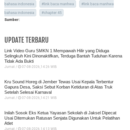
bahasa indonesia
#link baca manhwa
#link baca manhwa
bahasa indonesia
#chapter 45
Sumber:
UPDATE TERBARU
Link Video Guru SMKN 1 Mempawah Hilir yang Diduga
Selingkuh Kini Dinonaktifkan, Terduga Bantah Tuduhan Karena
Tidak Ada Bukti
Jumat /
07-08-2026,14:26 WIB
Kru Sound Horeg di Jember Tewas Usai Kepala Terbentur
Gapura Desa, Saksi Sebut Korban Ketiduran di Atas Truk
Setelah Selesai Karnaval
Jumat /
07-08-2026,14:21 WIB
Inilah Sosok Eks Ketua Yayasan Sekolah di Jaksel Dipecat
Usai Ditemukan Ratusan Senjata Digunakan Untuk Pelatihan
Atlet
Jumat /
07-08-2026,14:13 WIB