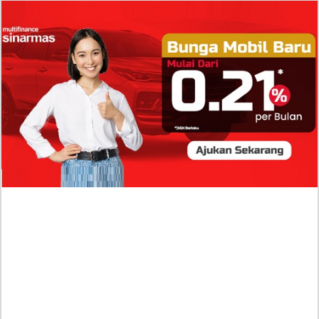
Isi Komentar Raisa Andriana di TikTok Mathis
Molinie Terkuak, Diduga jadi Isyarat Go
Publik?
Profil Biodata Mathis Molinié, Chef Prancis Pacar
Baru Raisa Andriana yang Kini Resmi Go Publik?
Sumber Penghasilan Asila Maisa Apa Saja? Dituding
Beli Barang Branded Pakai Uang Ayah yang Jadi
Wabup!
Dugaan Bullying: Siswa MTs Pati Kehilangan 2 Jari,
Intip Dua Versi Kronologinya
Isu Reshuffle Kabinet Prabowo Menguat, Faktor Ini
Diduga jadi Penentu Perubahan Pengurusan!