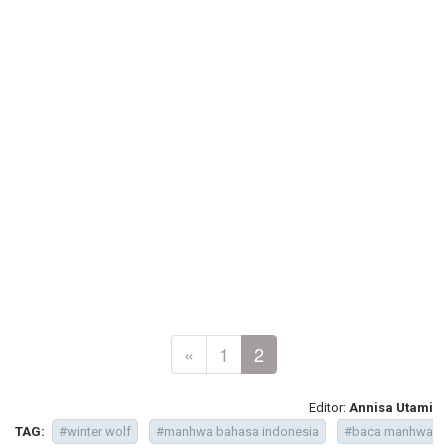
«
1
2
Editor:
Annisa Utami
TAG:
#winter wolf
#manhwa bahasa indonesia
#baca manhwa