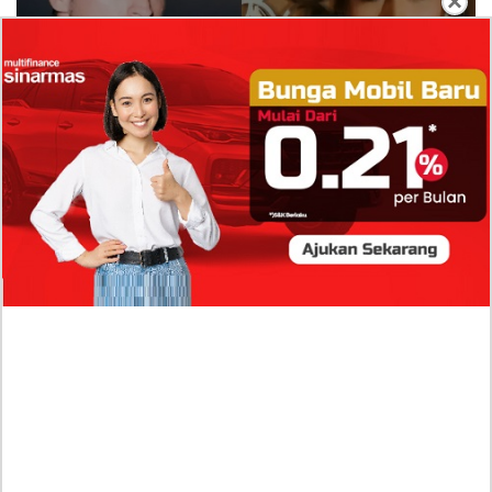
×
Isi Komentar Raisa Andriana di TikTok Mathis
Molinie Terkuak, Diduga jadi Isyarat Go
Publik?
Profil Biodata Mathis Molinié, Chef Prancis Pacar
Baru Raisa Andriana yang Kini Resmi Go Publik?
Sumber Penghasilan Asila Maisa Apa Saja? Dituding
Beli Barang Branded Pakai Uang Ayah yang Jadi
Wabup!
Dugaan Bullying: Siswa MTs Pati Kehilangan 2 Jari,
Intip Dua Versi Kronologinya
Isu Reshuffle Kabinet Prabowo Menguat, Faktor Ini