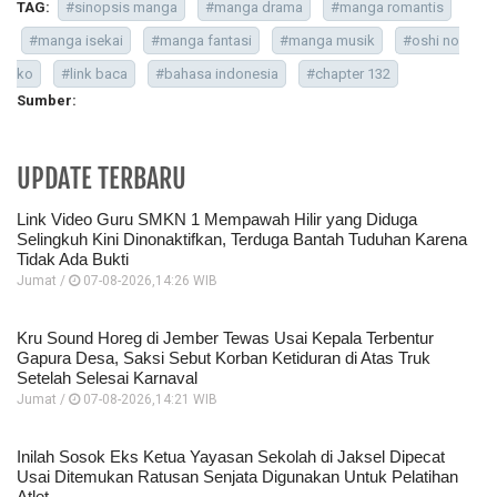
TAG:
#sinopsis manga
#manga drama
#manga romantis
#manga isekai
#manga fantasi
#manga musik
#oshi no
ko
#link baca
#bahasa indonesia
#chapter 132
Sumber:
UPDATE TERBARU
Link Video Guru SMKN 1 Mempawah Hilir yang Diduga
Selingkuh Kini Dinonaktifkan, Terduga Bantah Tuduhan Karena
Tidak Ada Bukti
Jumat /
07-08-2026,14:26 WIB
Kru Sound Horeg di Jember Tewas Usai Kepala Terbentur
Gapura Desa, Saksi Sebut Korban Ketiduran di Atas Truk
Setelah Selesai Karnaval
Jumat /
07-08-2026,14:21 WIB
Inilah Sosok Eks Ketua Yayasan Sekolah di Jaksel Dipecat
Usai Ditemukan Ratusan Senjata Digunakan Untuk Pelatihan
Atlet