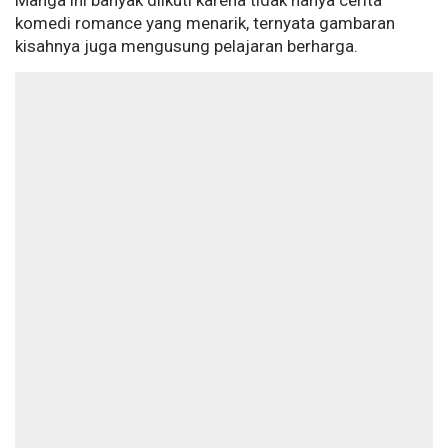
Manga ini banyak diikuti karena tidak hanya cerita
komedi romance yang menarik, ternyata gambaran
kisahnya juga mengusung pelajaran berharga.