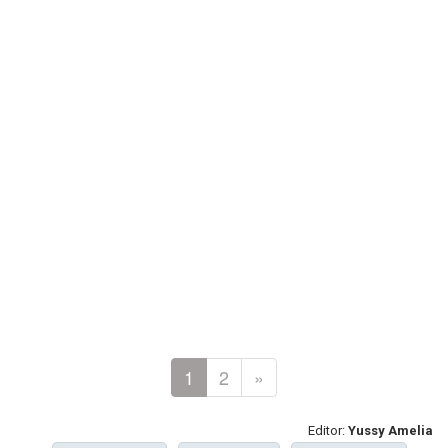
1
2
»
Editor:
Yussy Amelia