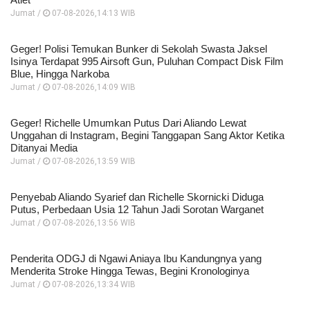
Jumat /
07-08-2026,14:13 WIB
Geger! Polisi Temukan Bunker di Sekolah Swasta Jaksel
Isinya Terdapat 995 Airsoft Gun, Puluhan Compact Disk Film
Blue, Hingga Narkoba
Jumat /
07-08-2026,14:09 WIB
Geger! Richelle Umumkan Putus Dari Aliando Lewat
Unggahan di Instagram, Begini Tanggapan Sang Aktor Ketika
Ditanyai Media
Jumat /
07-08-2026,13:59 WIB
Penyebab Aliando Syarief dan Richelle Skornicki Diduga
Putus, Perbedaan Usia 12 Tahun Jadi Sorotan Warganet
Jumat /
07-08-2026,13:56 WIB
Penderita ODGJ di Ngawi Aniaya Ibu Kandungnya yang
Menderita Stroke Hingga Tewas, Begini Kronologinya
Jumat /
07-08-2026,13:34 WIB