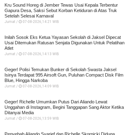
Kru Sound Horeg di Jember Tewas Usai Kepala Terbentur
Gapura Desa, Saksi Sebut Korban Ketiduran di Atas Truk
Setelah Selesai Karnaval
Jumat /
07-08-2026,14:21 WIB
Inilah Sosok Eks Ketua Yayasan Sekolah di Jaksel Dipecat
Usai Ditemukan Ratusan Senjata Digunakan Untuk Pelatihan
Atlet
Jumat /
07-08-2026,14:13 WIB
Geger! Polisi Temukan Bunker di Sekolah Swasta Jaksel
Isinya Terdapat 995 Airsoft Gun, Puluhan Compact Disk Film
Blue, Hingga Narkoba
Jumat /
07-08-2026,14:09 WIB
Geger! Richelle Umumkan Putus Dari Aliando Lewat
Unggahan di Instagram, Begini Tanggapan Sang Aktor Ketika
Ditanyai Media
Jumat /
07-08-2026,13:59 WIB
Penyebab Aliando Syarief dan Richelle Skornicki Diduga