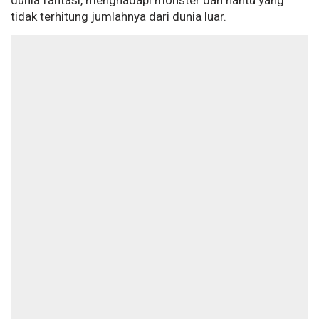
dunia fantasi, menghadapi monster dan hantu yang
tidak terhitung jumlahnya dari dunia luar.