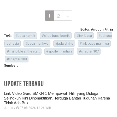
1
2
»
Editor:
Anggun Fitria
TAG:
#baca komik
#situs baca komik
#link baca
#bahasa
indonesia
#baca manhwa
#jadwal rilis
#link baca manhwa
#invincible at the start
#spoiler manhwa
#chapter 107
#chapter 108
Sumber:
UPDATE TERBARU
Link Video Guru SMKN 1 Mempawah Hilir yang Diduga
Selingkuh Kini Dinonaktifkan, Terduga Bantah Tuduhan Karena
Tidak Ada Bukti
Jumat /
07-08-2026,14:26 WIB