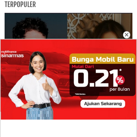
TERPOPULER
×
Isi Komentar Raisa Andriana di TikTok Mathis
Molinie Terkuak, Diduga jadi Isyarat Go
Publik?
Profil Biodata Mathis Molinié, Chef Prancis Pacar
Baru Raisa Andriana yang Kini Resmi Go Publik?
Sumber Penghasilan Asila Maisa Apa Saja? Dituding