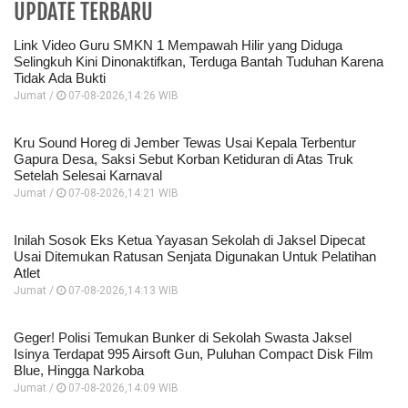
UPDATE TERBARU
Link Video Guru SMKN 1 Mempawah Hilir yang Diduga
Selingkuh Kini Dinonaktifkan, Terduga Bantah Tuduhan Karena
Tidak Ada Bukti
Jumat /
07-08-2026,14:26 WIB
Kru Sound Horeg di Jember Tewas Usai Kepala Terbentur
Gapura Desa, Saksi Sebut Korban Ketiduran di Atas Truk
Setelah Selesai Karnaval
Jumat /
07-08-2026,14:21 WIB
Inilah Sosok Eks Ketua Yayasan Sekolah di Jaksel Dipecat
Usai Ditemukan Ratusan Senjata Digunakan Untuk Pelatihan
Atlet
Jumat /
07-08-2026,14:13 WIB
Geger! Polisi Temukan Bunker di Sekolah Swasta Jaksel
Isinya Terdapat 995 Airsoft Gun, Puluhan Compact Disk Film
Blue, Hingga Narkoba
Jumat /
07-08-2026,14:09 WIB