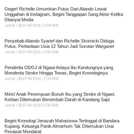
Geger! Richelle Umumkan Putus Dari Aliando Lewat
Unggahan di Instagram, Begini Tanggapan Sang Aktor Ketika
Ditanyai Media
Jumat /
07-08-2026,13:59 WIB
Penyebab Aliando Syarief dan Richelle Skornicki Diduga
Putus, Perbedaan Usia 12 Tahun Jadi Sorotan Warganet
Jumat /
07-08-2026,13:56 WIB
Penderita ODGJ di Ngawi Aniaya Ibu Kandungnya yang
Menderita Stroke Hingga Tewas, Begini Kronologinya
Jumat /
07-08-2026,13:34 WIB
Miris! Anak Perempuan Bunuh Ibu yang Stroke di Ngawi,
Korban Ditemukan Bersimbah Darah di Kandang Sapi
Jumat /
07-08-2026,13:30 WIB
Begini Kronologi Jenazah Mahasiswa Tertinggal di Bandara
Kupang, Keluarga Panik Almarhum Tak DItemukan Usai
Pesawat Mendarat