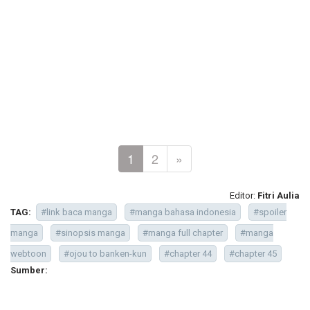
1
2
»
Editor:
Fitri Aulia
TAG:
#link baca manga
#manga bahasa indonesia
#spoiler
manga
#sinopsis manga
#manga full chapter
#manga
webtoon
#ojou to banken-kun
#chapter 44
#chapter 45
Sumber: