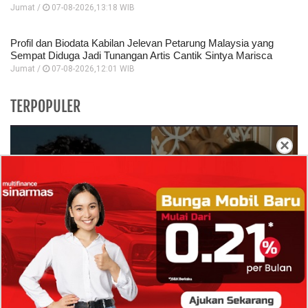
Jumat /
07-08-2026,13:18 WIB
Profil dan Biodata Kabilan Jelevan Petarung Malaysia yang
Sempat Diduga Jadi Tunangan Artis Cantik Sintya Marisca
Jumat /
07-08-2026,12:01 WIB
TERPOPULER
×
Isi Komentar Raisa Andriana di TikTok Mathis
Molinie Terkuak, Diduga jadi Isyarat Go
Publik?