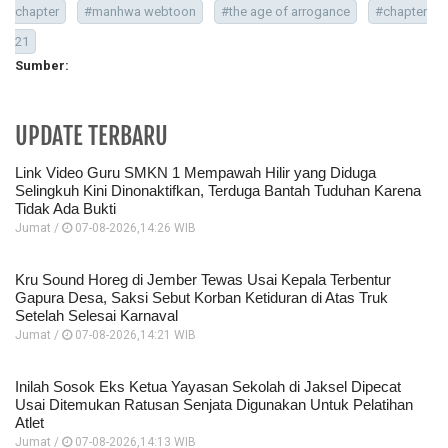
chapter
#manhwa webtoon
#the age of arrogance
#chapter
21
Sumber:
UPDATE TERBARU
Link Video Guru SMKN 1 Mempawah Hilir yang Diduga
Selingkuh Kini Dinonaktifkan, Terduga Bantah Tuduhan Karena
Tidak Ada Bukti
Jumat /
07-08-2026,14:26 WIB
Kru Sound Horeg di Jember Tewas Usai Kepala Terbentur
Gapura Desa, Saksi Sebut Korban Ketiduran di Atas Truk
Setelah Selesai Karnaval
Jumat /
07-08-2026,14:21 WIB
Inilah Sosok Eks Ketua Yayasan Sekolah di Jaksel Dipecat
Usai Ditemukan Ratusan Senjata Digunakan Untuk Pelatihan
Atlet
Jumat /
07-08-2026,14:13 WIB