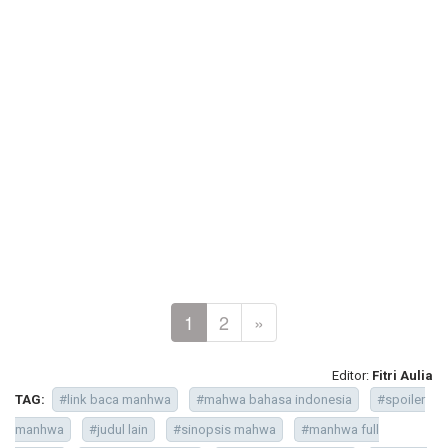
1
2
»
Editor:
Fitri Aulia
TAG:
#link baca manhwa
#mahwa bahasa indonesia
#spoiler
manhwa
#judul lain
#sinopsis mahwa
#manhwa full