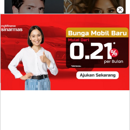
×
Isi Komentar Raisa Andriana di TikTok Mathis
Molinie Terkuak, Diduga jadi Isyarat Go
Publik?
Profil Biodata Mathis Molinié, Chef Prancis Pacar
Baru Raisa Andriana yang Kini Resmi Go Publik?
Sumber Penghasilan Asila Maisa Apa Saja? Dituding
Beli Barang Branded Pakai Uang Ayah yang Jadi
Wabup!
Dugaan Bullying: Siswa MTs Pati Kehilangan 2 Jari,
Intip Dua Versi Kronologinya