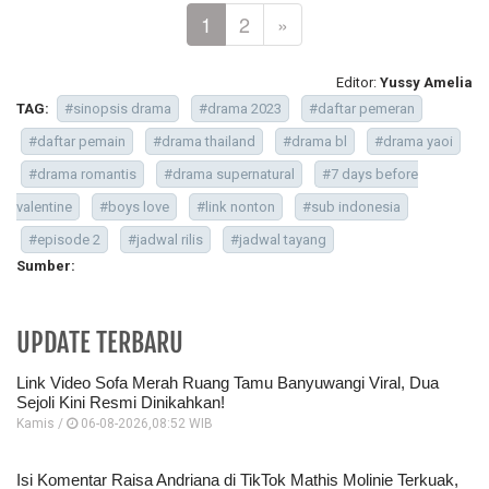
1
2
»
Editor:
Yussy Amelia
TAG:
#sinopsis drama
#drama 2023
#daftar pemeran
#daftar pemain
#drama thailand
#drama bl
#drama yaoi
#drama romantis
#drama supernatural
#7 days before
valentine
#boys love
#link nonton
#sub indonesia
#episode 2
#jadwal rilis
#jadwal tayang
Sumber:
UPDATE TERBARU
Link Video Sofa Merah Ruang Tamu Banyuwangi Viral, Dua
Sejoli Kini Resmi Dinikahkan!
Kamis /
06-08-2026,08:52 WIB
Isi Komentar Raisa Andriana di TikTok Mathis Molinie Terkuak,