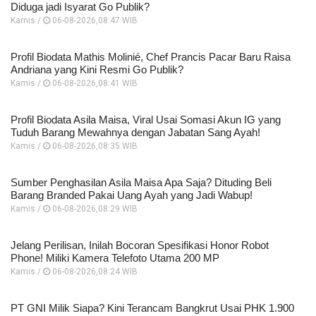
Diduga jadi Isyarat Go Publik?
Kamis /
06-08-2026,08:47 WIB
Profil Biodata Mathis Molinié, Chef Prancis Pacar Baru Raisa
Andriana yang Kini Resmi Go Publik?
Kamis /
06-08-2026,08:41 WIB
Profil Biodata Asila Maisa, Viral Usai Somasi Akun IG yang
Tuduh Barang Mewahnya dengan Jabatan Sang Ayah!
Kamis /
06-08-2026,08:35 WIB
Sumber Penghasilan Asila Maisa Apa Saja? Dituding Beli
Barang Branded Pakai Uang Ayah yang Jadi Wabup!
Kamis /
06-08-2026,08:29 WIB
Jelang Perilisan, Inilah Bocoran Spesifikasi Honor Robot
Phone! Miliki Kamera Telefoto Utama 200 MP
Kamis /
06-08-2026,08:24 WIB
PT GNI Milik Siapa? Kini Terancam Bangkrut Usai PHK 1.900