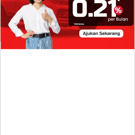
Profil Biodata Mathis Molinié, Chef Prancis Pacar
Baru Raisa Andriana yang Kini Resmi Go Publik?
Sumber Penghasilan Asila Maisa Apa Saja? Dituding
Beli Barang Branded Pakai Uang Ayah yang Jadi
Wabup!
Dugaan Bullying: Siswa MTs Pati Kehilangan 2 Jari,
Intip Dua Versi Kronologinya
Isu Reshuffle Kabinet Prabowo Menguat, Faktor Ini
Diduga jadi Penentu Perubahan Pengurusan!
Profil Harits Muhammad Albar: Suami Nabila Gardena
yang Punya Karier Mentereng Sang Ahli Keuangan di
Firma Konsultan Global
Dea Arranoya Kuliah Dimana? Pamer UKT Koas