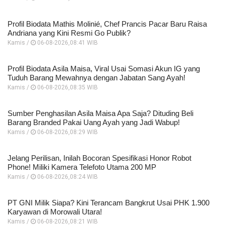
Profil Biodata Mathis Molinié, Chef Prancis Pacar Baru Raisa
Andriana yang Kini Resmi Go Publik?
Kamis /
06-08-2026,08:41 WIB
Profil Biodata Asila Maisa, Viral Usai Somasi Akun IG yang
Tuduh Barang Mewahnya dengan Jabatan Sang Ayah!
Kamis /
06-08-2026,08:35 WIB
Sumber Penghasilan Asila Maisa Apa Saja? Dituding Beli
Barang Branded Pakai Uang Ayah yang Jadi Wabup!
Kamis /
06-08-2026,08:29 WIB
Jelang Perilisan, Inilah Bocoran Spesifikasi Honor Robot
Phone! Miliki Kamera Telefoto Utama 200 MP
Kamis /
06-08-2026,08:24 WIB
PT GNI Milik Siapa? Kini Terancam Bangkrut Usai PHK 1.900
Karyawan di Morowali Utara!
Kamis /
06-08-2026,08:21 WIB