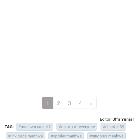
1
2
3
4
»
Editor:
Ulfa Yuniar
TAG:
#manhwa castle 2
#on top of everyone
#chapter 39
#link baca manhwa
#spoiler manhwa
#sinopsis manhwa