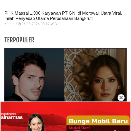
PHK Massal 1.900 Karyawan PT GNI di Morowali Utara Viral,
Inilah Penyebab Utama Perusahaan Bangkrut!
Kamis /
06-08-2026,08:17 WIB
TERPOPULER
×
Isi Komentar Raisa Andriana di TikTok Mathis
Molinie Terkuak, Diduga jadi Isyarat Go
Publik?