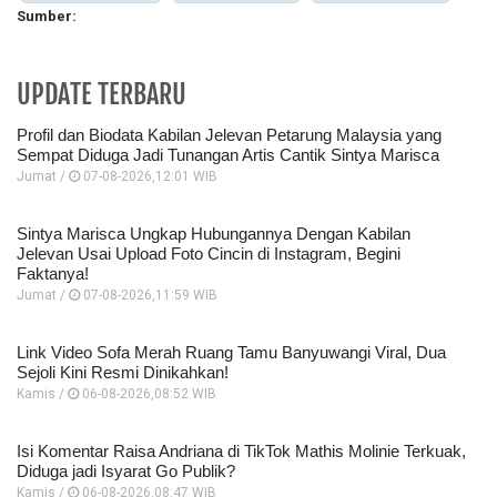
Sumber:
UPDATE TERBARU
Profil dan Biodata Kabilan Jelevan Petarung Malaysia yang
Sempat Diduga Jadi Tunangan Artis Cantik Sintya Marisca
Jumat /
07-08-2026,12:01 WIB
Sintya Marisca Ungkap Hubungannya Dengan Kabilan
Jelevan Usai Upload Foto Cincin di Instagram, Begini
Faktanya!
Jumat /
07-08-2026,11:59 WIB
Link Video Sofa Merah Ruang Tamu Banyuwangi Viral, Dua
Sejoli Kini Resmi Dinikahkan!
Kamis /
06-08-2026,08:52 WIB
Isi Komentar Raisa Andriana di TikTok Mathis Molinie Terkuak,
Diduga jadi Isyarat Go Publik?
Kamis /
06-08-2026,08:47 WIB