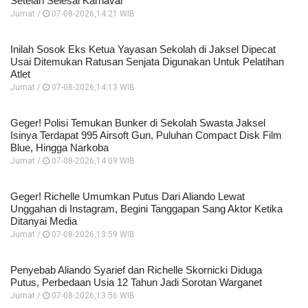
Setelah Selesai Karnaval
Jumat /
07-08-2026,14:21 WIB
Inilah Sosok Eks Ketua Yayasan Sekolah di Jaksel Dipecat
Usai Ditemukan Ratusan Senjata Digunakan Untuk Pelatihan
Atlet
Jumat /
07-08-2026,14:13 WIB
Geger! Polisi Temukan Bunker di Sekolah Swasta Jaksel
Isinya Terdapat 995 Airsoft Gun, Puluhan Compact Disk Film
Blue, Hingga Narkoba
Jumat /
07-08-2026,14:09 WIB
Geger! Richelle Umumkan Putus Dari Aliando Lewat
Unggahan di Instagram, Begini Tanggapan Sang Aktor Ketika
Ditanyai Media
Jumat /
07-08-2026,13:59 WIB
Penyebab Aliando Syarief dan Richelle Skornicki Diduga
Putus, Perbedaan Usia 12 Tahun Jadi Sorotan Warganet
Jumat /
07-08-2026,13:56 WIB