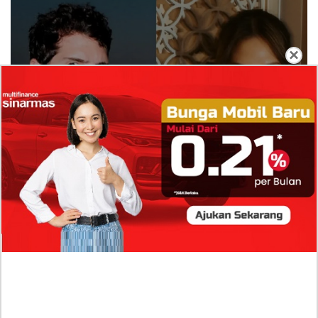
×
Isi Komentar Raisa Andriana di TikTok Mathis
Molinie Terkuak, Diduga jadi Isyarat Go
Publik?
Profil Biodata Mathis Molinié, Chef Prancis Pacar
Baru Raisa Andriana yang Kini Resmi Go Publik?
Sumber Penghasilan Asila Maisa Apa Saja? Dituding
Beli Barang Branded Pakai Uang Ayah yang Jadi
Wabup!