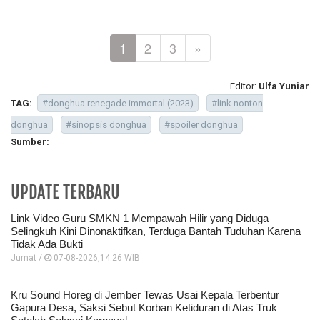
1
2
3
»
Editor:
Ulfa Yuniar
TAG:
#donghua renegade immortal (2023)
#link nonton
donghua
#sinopsis donghua
#spoiler donghua
Sumber:
UPDATE TERBARU
Link Video Guru SMKN 1 Mempawah Hilir yang Diduga
Selingkuh Kini Dinonaktifkan, Terduga Bantah Tuduhan Karena
Tidak Ada Bukti
Jumat /
07-08-2026,14:26 WIB
Kru Sound Horeg di Jember Tewas Usai Kepala Terbentur
Gapura Desa, Saksi Sebut Korban Ketiduran di Atas Truk