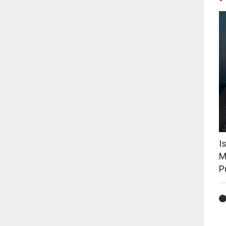
I
M
P