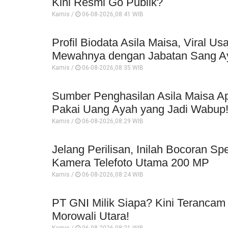
Kini Resmi Go Publik?
Kamis /
06-08-2026,08:41 WIB
Profil Biodata Asila Maisa, Viral 
Mewahnya dengan Jabatan Sang A
Kamis /
06-08-2026,08:35 WIB
Sumber Penghasilan Asila Maisa Ap
Pakai Uang Ayah yang Jadi Wabup
Kamis /
06-08-2026,08:29 WIB
Jelang Perilisan, Inilah Bocoran Sp
Kamera Telefoto Utama 200 MP
Kamis /
06-08-2026,08:24 WIB
PT GNI Milik Siapa? Kini Terancam
Morowali Utara!
Kamis /
06-08-2026,08:21 WIB