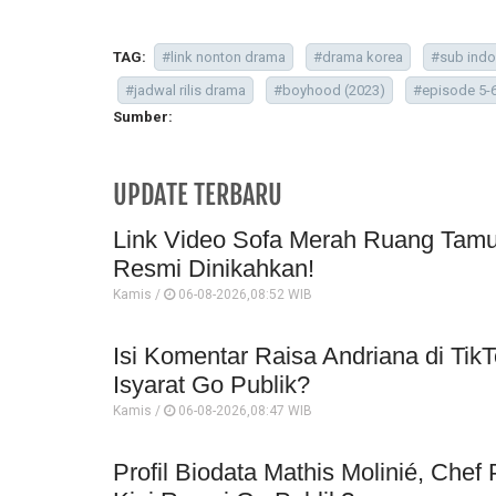
TAG:
#link nonton drama
#drama korea
#sub indo
#jadwal rilis drama
#boyhood (2023)
#episode 5-
Sumber:
UPDATE TERBARU
Link Video Sofa Merah Ruang Tamu 
Resmi Dinikahkan!
Kamis /
06-08-2026,08:52 WIB
Isi Komentar Raisa Andriana di TikT
Isyarat Go Publik?
Kamis /
06-08-2026,08:47 WIB
Profil Biodata Mathis Molinié, Che