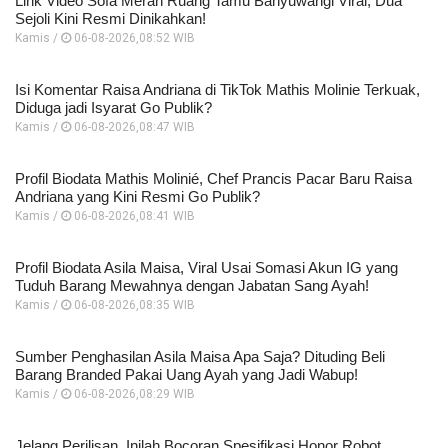
Link Video Sofa Merah Ruang Tamu Banyuwangi Viral, Dua
Sejoli Kini Resmi Dinikahkan!
Kamis /
06-08-2026,08:52 WIB
Isi Komentar Raisa Andriana di TikTok Mathis Molinie Terkuak,
Diduga jadi Isyarat Go Publik?
Kamis /
06-08-2026,08:47 WIB
Profil Biodata Mathis Molinié, Chef Prancis Pacar Baru Raisa
Andriana yang Kini Resmi Go Publik?
Kamis /
06-08-2026,08:41 WIB
Profil Biodata Asila Maisa, Viral Usai Somasi Akun IG yang
Tuduh Barang Mewahnya dengan Jabatan Sang Ayah!
Kamis /
06-08-2026,08:35 WIB
Sumber Penghasilan Asila Maisa Apa Saja? Dituding Beli
Barang Branded Pakai Uang Ayah yang Jadi Wabup!
Kamis /
06-08-2026,08:29 WIB
Jelang Perilisan, Inilah Bocoran Spesifikasi Honor Robot