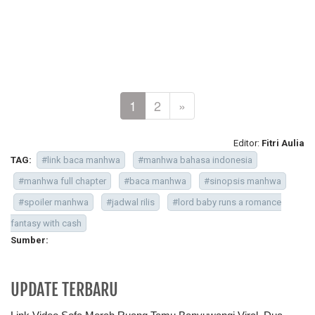
1
2
»
Editor:
Fitri Aulia
TAG:
#link baca manhwa
#manhwa bahasa indonesia
#manhwa full chapter
#baca manhwa
#sinopsis manhwa
#spoiler manhwa
#jadwal rilis
#lord baby runs a romance
fantasy with cash
Sumber:
UPDATE TERBARU