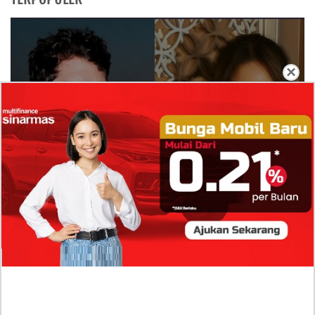
×
Isi Komentar Raisa Andriana di TikTok Mathis
Molinie Terkuak, Diduga jadi Isyarat Go
Publik?
Profil Biodata Mathis Molinié, Chef Prancis Pacar
Baru Raisa Andriana yang Kini Resmi Go Publik?
Sumber Penghasilan Asila Maisa Apa Saja? Dituding
Beli Barang Branded Pakai Uang Ayah yang Jadi