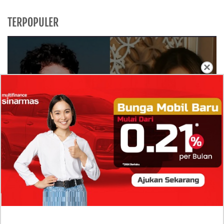
TERPOPULER
×
Isi Komentar Raisa Andriana di TikTok Mathis
Molinie Terkuak, Diduga jadi Isyarat Go
Publik?
Profil Biodata Mathis Molinié, Chef Prancis Pacar
Baru Raisa Andriana yang Kini Resmi Go Publik?