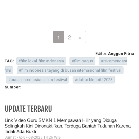
1
2
»
Editor:
Anggun Fitria
TAG:
#film lokal. film indonesia
#film bagus
#rekomendasi
film
#film indonesia tayang di busan internasional film festival
#busan internasional film festival
#daftar film biff 2023
Sumber:
UPDATE TERBARU
Link Video Guru SMKN 1 Mempawah Hilir yang Diduga
Selingkuh Kini Dinonaktifkan, Terduga Bantah Tuduhan Karena
Tidak Ada Bukti
Jumat /
07-08-2026,14:26 WIB