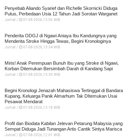
Penyebab Aliando Syarief dan Richelle Skornicki Diduga
Putus, Perbedaan Usia 12 Tahun Jadi Sorotan Warganet
Jumat /
07-08-2026,13:56 WIB
Penderita ODGJ di Ngawi Aniaya Ibu Kandungnya yang
Menderita Stroke Hingga Tewas, Begini Kronologinya
Jumat /
07-08-2026,13:34 WIB
Miris! Anak Perempuan Bunuh Ibu yang Stroke di Ngawi,
Korban Ditemukan Bersimbah Darah di Kandang Sapi
Jumat /
07-08-2026,13:30 WIB
Begini Kronologi Jenazah Mahasiswa Tertinggal di Bandara
Kupang, Keluarga Panik Almarhum Tak DItemukan Usai
Pesawat Mendarat
Jumat /
07-08-2026,13:18 WIB
Profil dan Biodata Kabilan Jelevan Petarung Malaysia yang
Sempat Diduga Jadi Tunangan Artis Cantik Sintya Marisca
Jumat /
07-08-2026,12:01 WIB