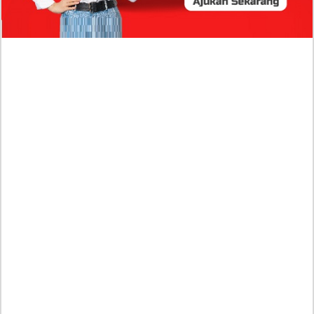
Publik?
Profil Biodata Mathis Molinié, Chef Prancis Pacar
Baru Raisa Andriana yang Kini Resmi Go Publik?
Sumber Penghasilan Asila Maisa Apa Saja? Dituding
Beli Barang Branded Pakai Uang Ayah yang Jadi
Wabup!
Dugaan Bullying: Siswa MTs Pati Kehilangan 2 Jari,
Intip Dua Versi Kronologinya
Isu Reshuffle Kabinet Prabowo Menguat, Faktor Ini
Diduga jadi Penentu Perubahan Pengurusan!
Profil Harits Muhammad Albar: Suami Nabila Gardena
yang Punya Karier Mentereng Sang Ahli Keuangan di
Firma Konsultan Global