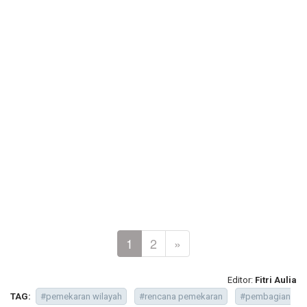
1
2
»
Editor:
Fitri Aulia
TAG:
#pemekaran wilayah
#rencana pemekaran
#pembagian