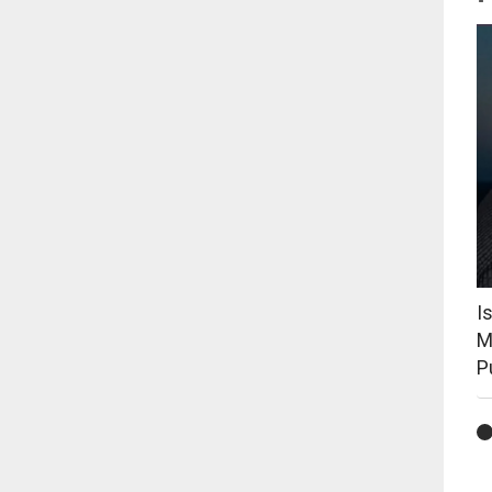
I
M
P