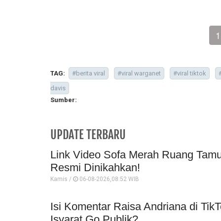
1
TAG:
#berita viral
#viral warganet
#viral tiktok
davis
Sumber:
UPDATE TERBARU
Link Video Sofa Merah Ruang Tamu 
Resmi Dinikahkan!
Kamis /
06-08-2026,08:52 WIB
Isi Komentar Raisa Andriana di TikT
Isyarat Go Publik?