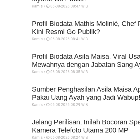
Kamis /
06-08-2026,08:47 WIB
Profil Biodata Mathis Molinié, Che
Kini Resmi Go Publik?
Kamis /
06-08-2026,08:41 WIB
Profil Biodata Asila Maisa, Viral 
Mewahnya dengan Jabatan Sang A
Kamis /
06-08-2026,08:35 WIB
Sumber Penghasilan Asila Maisa Ap
Pakai Uang Ayah yang Jadi Wabup
Kamis /
06-08-2026,08:29 WIB
Jelang Perilisan, Inilah Bocoran Sp
Kamera Telefoto Utama 200 MP
Kamis /
06-08-2026,08:24 WIB