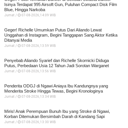
Isinya Terdapat 995 Airsoft Gun, Puluhan Compact Disk Film
Blue, Hingga Narkoba
Jumat /
07-08-2026,14:09 WIB
Geger! Richelle Umumkan Putus Dari Aliando Lewat
Unggahan di Instagram, Begini Tanggapan Sang Aktor Ketika
Ditanyai Media
Jumat /
07-08-2026,13:59 WIB
Penyebab Aliando Syarief dan Richelle Skornicki Diduga
Putus, Perbedaan Usia 12 Tahun Jadi Sorotan Warganet
Jumat /
07-08-2026,13:56 WIB
Penderita ODGJ di Ngawi Aniaya Ibu Kandungnya yang
Menderita Stroke Hingga Tewas, Begini Kronologinya
Jumat /
07-08-2026,13:34 WIB
Miris! Anak Perempuan Bunuh Ibu yang Stroke di Ngawi,
Korban Ditemukan Bersimbah Darah di Kandang Sapi
Jumat /
07-08-2026,13:30 WIB