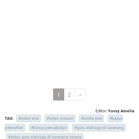
1
2
»
Editor:
Yussy Amelia
TAG:
#video viral
#video mesum
#berita viral
#kasus
pelecehan
#kasus pencabulan
#guru olahraga di carenang
#video guru olahraga di carenang serang