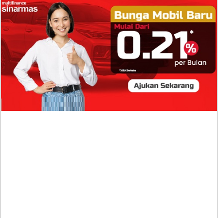
Isi Komentar Raisa Andriana di TikTok Mathis
Molinie Terkuak, Diduga jadi Isyarat Go
Publik?
Profil Biodata Mathis Molinié, Chef Prancis Pacar
Baru Raisa Andriana yang Kini Resmi Go Publik?
Sumber Penghasilan Asila Maisa Apa Saja? Dituding
Beli Barang Branded Pakai Uang Ayah yang Jadi
Wabup!
Dugaan Bullying: Siswa MTs Pati Kehilangan 2 Jari,
Intip Dua Versi Kronologinya
Isu Reshuffle Kabinet Prabowo Menguat, Faktor Ini
Diduga jadi Penentu Perubahan Pengurusan!
Profil Harits Muhammad Albar: Suami Nabila Gardena