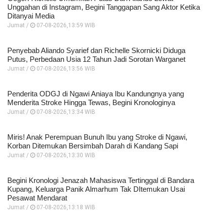
Unggahan di Instagram, Begini Tanggapan Sang Aktor Ketika
Ditanyai Media
Jumat /
07-08-2026,13:59 WIB
Penyebab Aliando Syarief dan Richelle Skornicki Diduga
Putus, Perbedaan Usia 12 Tahun Jadi Sorotan Warganet
Jumat /
07-08-2026,13:56 WIB
Penderita ODGJ di Ngawi Aniaya Ibu Kandungnya yang
Menderita Stroke Hingga Tewas, Begini Kronologinya
Jumat /
07-08-2026,13:34 WIB
Miris! Anak Perempuan Bunuh Ibu yang Stroke di Ngawi,
Korban Ditemukan Bersimbah Darah di Kandang Sapi
Jumat /
07-08-2026,13:30 WIB
Begini Kronologi Jenazah Mahasiswa Tertinggal di Bandara
Kupang, Keluarga Panik Almarhum Tak DItemukan Usai
Pesawat Mendarat
Jumat /
07-08-2026,13:18 WIB