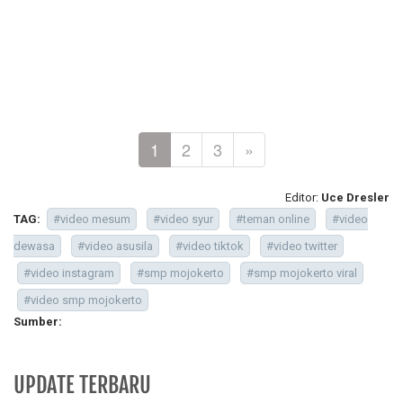
1
2
3
»
Editor:
Uce Dresler
TAG:
#video mesum
#video syur
#teman online
#video
dewasa
#video asusila
#video tiktok
#video twitter
#video instagram
#smp mojokerto
#smp mojokerto viral
#video smp mojokerto
Sumber:
UPDATE TERBARU