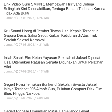
Link Video Guru SMKN 1 Mempawah Hilir yang Diduga
Selingkuh Kini Dinonaktifkan, Terduga Bantah Tuduhan Karena
Tidak Ada Bukti
Jumat /
07-08-2026,14:26 WIB
Kru Sound Horeg di Jember Tewas Usai Kepala Terbentur
Gapura Desa, Saksi Sebut Korban Ketiduran di Atas Truk
Setelah Selesai Karnaval
Jumat /
07-08-2026,14:21 WIB
Inilah Sosok Eks Ketua Yayasan Sekolah di Jaksel Dipecat
Usai Ditemukan Ratusan Senjata Digunakan Untuk Pelatihan
Atlet
Jumat /
07-08-2026,14:13 WIB
Geger! Polisi Temukan Bunker di Sekolah Swasta Jaksel
Isinya Terdapat 995 Airsoft Gun, Puluhan Compact Disk Film
Blue, Hingga Narkoba
Jumat /
07-08-2026,14:09 WIB
Geger! Richelle Umumkan Putus Dari Aliando Lewat