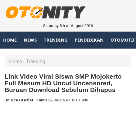
Saturday 8th of August 2026
HOME
NEWS
TRENDING
PENDIDIKAN
OTOMOTIF
Home
Trending
Link Video Viral Siswa SMP Mojokerto
Full Mesum HD Uncut Uncensored,
Buruan Download Sebelum Dihapus
By:
Uce Dresler
|
Kamis
22-08-2024
/
12:01 WIB