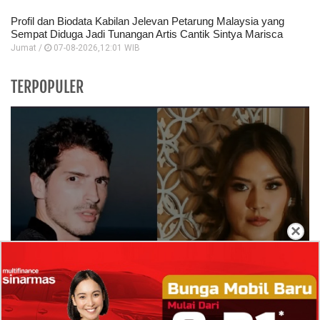
Profil dan Biodata Kabilan Jelevan Petarung Malaysia yang
Sempat Diduga Jadi Tunangan Artis Cantik Sintya Marisca
Jumat /
07-08-2026,12:01 WIB
TERPOPULER
×
Isi Komentar Raisa Andriana di TikTok Mathis
Molinie Terkuak, Diduga jadi Isyarat Go
Publik?