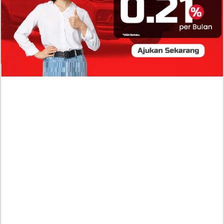
Profil Biodata Mathis Molinié, Chef Prancis Pacar
Baru Raisa Andriana yang Kini Resmi Go Publik?
Sumber Penghasilan Asila Maisa Apa Saja? Dituding
Beli Barang Branded Pakai Uang Ayah yang Jadi
Wabup!
Dugaan Bullying: Siswa MTs Pati Kehilangan 2 Jari,
Intip Dua Versi Kronologinya
Isu Reshuffle Kabinet Prabowo Menguat, Faktor Ini
Diduga jadi Penentu Perubahan Pengurusan!
Profil Harits Muhammad Albar: Suami Nabila Gardena
yang Punya Karier Mentereng Sang Ahli Keuangan di
Firma Konsultan Global
Dea Arranoya Kuliah Dimana? Pamer UKT Koas
Puluhan Juta Hingga Sering Liburan Eropa!