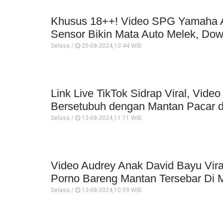
Khusus 18++! Video SPG Yamaha As
Sensor Bikin Mata Auto Melek, Down
Selasa /
20-08-2024,10:44 WIB
Link Live TikTok Sidrap Viral, Vid
Bersetubuh dengan Mantan Pacar 
Selasa /
13-08-2024,11:11 WIB
Video Audrey Anak David Bayu Vir
Porno Bareng Mantan Tersebar Di M
Selasa /
13-08-2024,10:59 WIB