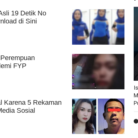
li 19 Detik No
load di Sini
eo Perempuan
demi FYP
I
M
al Karena 5 Rekaman
P
edia Sosial