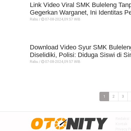
Link Video Viral SMK Buleleng Tan
Gegerkan Warganet, Ini Identitas 
Rabu /
07-08-2024,09:57 WIB
Download Video Syur SMK Bulelen
Diselidiki, Polisi: Diduga Siswi di S
Rabu /
07-08-2024,09:57 WIB
1
2
3
Redaksi
Kontak
Privacy P