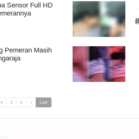
pa Sensor Full HD
Pemerannya
#
g Pemeran Masih
ingaraja
4
5
6
»
Last
olicy