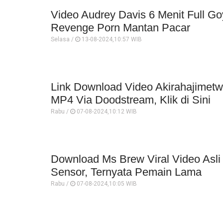
Video Audrey Davis 6 Menit Full G
Revenge Porn Mantan Pacar
Selasa /
13-08-2024,10:57 WIB
Link Download Video Akirahajimetw
MP4 Via Doodstream, Klik di Sini
Rabu /
07-08-2024,10:12 WIB
Download Ms Brew Viral Video Asli
Sensor, Ternyata Pemain Lama
Rabu /
07-08-2024,10:05 WIB