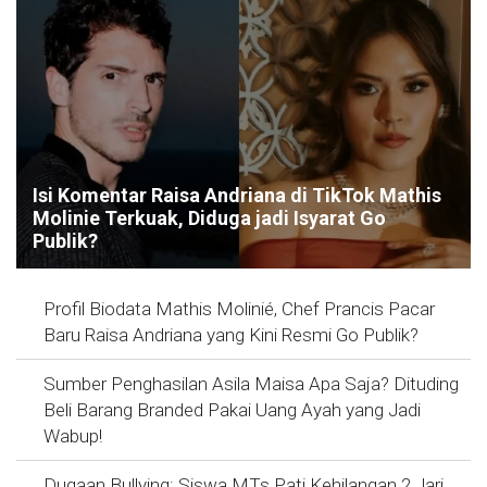
Isi Komentar Raisa Andriana di TikTok Mathis
Molinie Terkuak, Diduga jadi Isyarat Go
Publik?
Profil Biodata Mathis Molinié, Chef Prancis Pacar
Baru Raisa Andriana yang Kini Resmi Go Publik?
Sumber Penghasilan Asila Maisa Apa Saja? Dituding
Beli Barang Branded Pakai Uang Ayah yang Jadi
Wabup!
Dugaan Bullying: Siswa MTs Pati Kehilangan 2 Jari,