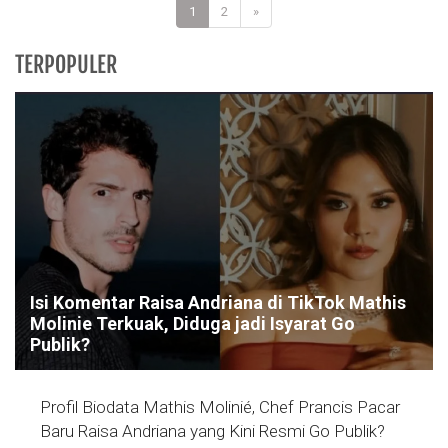
1
2
»
TERPOPULER
Isi Komentar Raisa Andriana di TikTok Mathis
Molinie Terkuak, Diduga jadi Isyarat Go
Publik?
Profil Biodata Mathis Molinié, Chef Prancis Pacar
Baru Raisa Andriana yang Kini Resmi Go Publik?