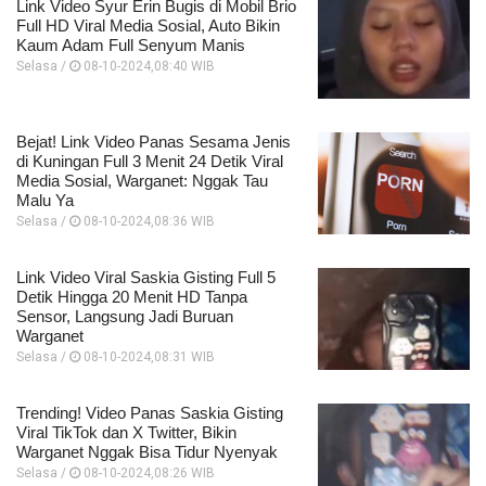
Link Video Syur Erin Bugis di Mobil Brio
Full HD Viral Media Sosial, Auto Bikin
Kaum Adam Full Senyum Manis
Selasa /
08-10-2024,08:40 WIB
Bejat! Link Video Panas Sesama Jenis
di Kuningan Full 3 Menit 24 Detik Viral
Media Sosial, Warganet: Nggak Tau
Malu Ya
Selasa /
08-10-2024,08:36 WIB
Link Video Viral Saskia Gisting Full 5
Detik Hingga 20 Menit HD Tanpa
Sensor, Langsung Jadi Buruan
Warganet
Selasa /
08-10-2024,08:31 WIB
Trending! Video Panas Saskia Gisting
Viral TikTok dan X Twitter, Bikin
Warganet Nggak Bisa Tidur Nyenyak
Selasa /
08-10-2024,08:26 WIB