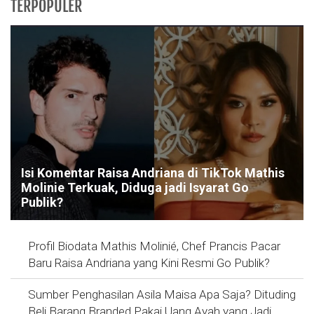
TERPOPULER
Isi Komentar Raisa Andriana di TikTok Mathis
Molinie Terkuak, Diduga jadi Isyarat Go
Publik?
Profil Biodata Mathis Molinié, Chef Prancis Pacar
Baru Raisa Andriana yang Kini Resmi Go Publik?
Sumber Penghasilan Asila Maisa Apa Saja? Dituding
Beli Barang Branded Pakai Uang Ayah yang Jadi