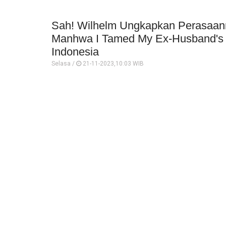
Sah! Wilhelm Ungkapkan Perasaann
Manhwa I Tamed My Ex-Husband's
Indonesia
Selasa /
21-11-2023,10:03 WIB