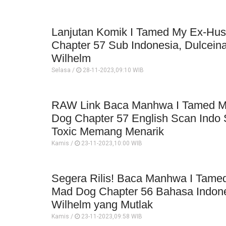
Lanjutan Komik I Tamed My Ex-Hu
Chapter 57 Sub Indonesia, Dulcein
Wilhelm
Selasa /
28-11-2023,09:10 WIB
RAW Link Baca Manhwa I Tamed M
Dog Chapter 57 English Scan Indo
Toxic Memang Menarik
Kamis /
23-11-2023,10:00 WIB
Segera Rilis! Baca Manhwa I Tame
Mad Dog Chapter 56 Bahasa Indone
Wilhelm yang Mutlak
Kamis /
23-11-2023,09:58 WIB