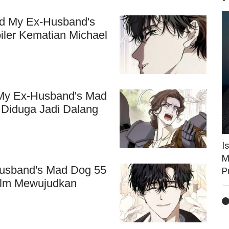
ed My Ex-Husband's
iler Kematian Michael
My Ex-Husband's Mad
 Diduga Jadi Dalang
I
M
usband's Mad Dog 55
P
elm Mewujudkan