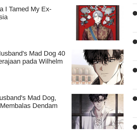
ca I Tamed My Ex-
sia
Husband's Mad Dog 40
erajaan pada Wilhelm
usband's Mad Dog,
m Membalas Dendam