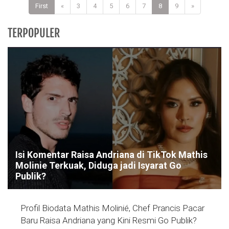
First
«
3
4
5
6
7
8
9
»
TERPOPULER
Isi Komentar Raisa Andriana di TikTok Mathis
Molinie Terkuak, Diduga jadi Isyarat Go
Publik?
Profil Biodata Mathis Molinié, Chef Prancis Pacar
Baru Raisa Andriana yang Kini Resmi Go Publik?