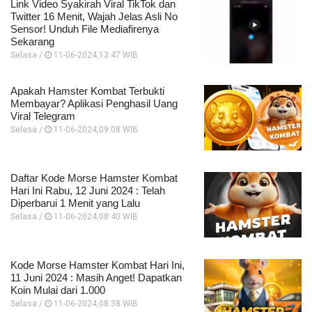
Link Video Syakirah Viral TikTok dan
Twitter 16 Menit, Wajah Jelas Asli No
Sensor! Unduh File Mediafirenya
Sekarang
Selasa /
11-06-2024,13:47 WIB
Apakah Hamster Kombat Terbukti
Membayar? Aplikasi Penghasil Uang
Viral Telegram
Selasa /
11-06-2024,09:08 WIB
Daftar Kode Morse Hamster Kombat
Hari Ini Rabu, 12 Juni 2024 : Telah
Diperbarui 1 Menit yang Lalu
Selasa /
11-06-2024,08:40 WIB
Kode Morse Hamster Kombat Hari Ini,
11 Juni 2024 : Masih Anget! Dapatkan
Koin Mulai dari 1.000
Selasa /
11-06-2024,08:38 WIB