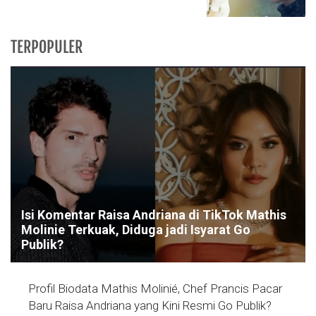
TERPOPULER
Isi Komentar Raisa Andriana di TikTok Mathis
Molinie Terkuak, Diduga jadi Isyarat Go
Publik?
Profil Biodata Mathis Molinié, Chef Prancis Pacar
Baru Raisa Andriana yang Kini Resmi Go Publik?