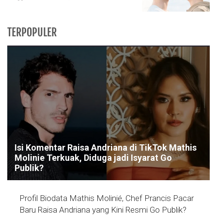
TERPOPULER
Isi Komentar Raisa Andriana di TikTok Mathis
Molinie Terkuak, Diduga jadi Isyarat Go
Publik?
Profil Biodata Mathis Molinié, Chef Prancis Pacar
Baru Raisa Andriana yang Kini Resmi Go Publik?