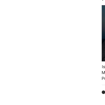
I
M
P