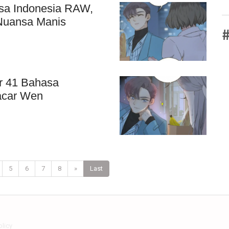
sa Indonesia RAW,
Nuansa Manis
#
r 41 Bahasa
Pacar Wen
5
6
7
8
»
Last
olicy