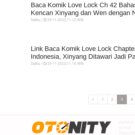
Baca Komik Love Lock Ch 42 Baha
Kencan Xinyang dan Wen dengan 
Sabtu /
25-11-2023,11:10 WIB
Link Baca Komik Love Lock Chapte
Indonesia, Xinyang Ditawari Jadi 
Sabtu /
25-11-2023,11:10 WIB
«
1
2
3
4
Redaksi
Kontak
Privacy P