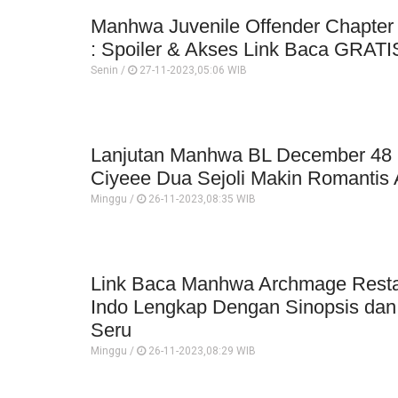
Manhwa Juvenile Offender Chapter
: Spoiler & Akses Link Baca GRATI
Senin /
27-11-2023,05:06 WIB
Lanjutan Manhwa BL December 48 
Ciyeee Dua Sejoli Makin Romantis 
Minggu /
26-11-2023,08:35 WIB
Link Baca Manhwa Archmage Resta
Indo Lengkap Dengan Sinopsis dan
Seru
Minggu /
26-11-2023,08:29 WIB