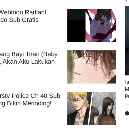
Webtoon Radiant
ndo Sub Gratis
ng Bayi Tiran (Baby
s, Akan Aku Lakukan
I
M
rsty Police Ch 40 Sub
P
g Bikin Merinding!