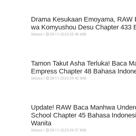
Drama Kesukaan Emoyama, RAW B
wa Komyushou Desu Chapter 433 B
Selasa /
28-11-2023,09:46 WIB
Tamon Takut Asha Terluka! Baca M
Empress Chapter 48 Bahasa Indon
Selasa /
28-11-2023,09:42 WIB
Update! RAW Baca Manhwa Underc
School Chapter 45 Bahasa Indonesi
Wanita
Selasa /
28-11-2023,09:37 WIB