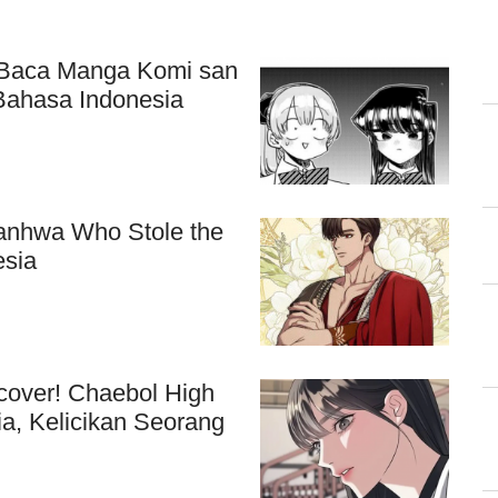
aca Manga Komi san
ahasa Indonesia
anhwa Who Stole the
esia
over! Chaebol High
a, Kelicikan Seorang