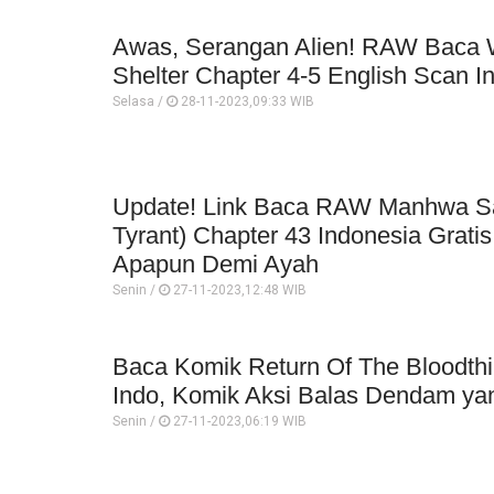
Awas, Serangan Alien! RAW Baca 
Shelter Chapter 4-5 English Scan I
Selasa /
28-11-2023,09:33 WIB
Update! Link Baca RAW Manhwa Sa
Tyrant) Chapter 43 Indonesia Grati
Apapun Demi Ayah
Senin /
27-11-2023,12:48 WIB
Baca Komik Return Of The Bloodthi
Indo, Komik Aksi Balas Dendam yan
Senin /
27-11-2023,06:19 WIB