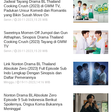
Jadwal Tayang Drama BL Thailand
Cooking Crush (2023) di GMM TV,
Padukan Unsur Komedi dan Romantis
yang Bikin Susah Move On
Senin /
20-11-2023,15:25 WIB
Sweetnya Momen Off Jumpol dan Gun
Atthaphan, Sinopsis Drama Thailand
Cooking Crush (2023) Tayang di GMM
TV
Senin /
20-11-2023,15:20 WIB
Link Nonton Drama BL Thailand
Absolute Zero (2023) Full Episode Sub
Indo Lengkap Dengan Sinopsis dan
Daftar Pemerannya
Minggu /
19-11-2023,14:16 WIB
Nonton Drama BL Absolute Zero
Episode 9 Sub Indonesia Berikut
Spoilernya, Ongsa Koma Bukannya
Meninggal