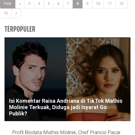
First
«
3
4
5
6
7
8
9
10
11
12
13
»
TERPOPULER
Isi Komentar Raisa Andriana di TikTok Mathis
Molinie Terkuak, Diduga jadi Isyarat Go
Publik?
Profil Biodata Mathis Molinié, Chef Prancis Pacar