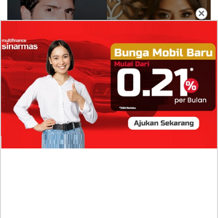
×
Isi Komentar Raisa Andriana di TikTok Mathis
Molinie Terkuak, Diduga jadi Isyarat Go
Publik?
Profil Biodata Mathis Molinié, Chef Prancis Pacar
Baru Raisa Andriana yang Kini Resmi Go Publik?
Sumber Penghasilan Asila Maisa Apa Saja? Dituding
Beli Barang Branded Pakai Uang Ayah yang Jadi
Wabup!
Dugaan Bullying: Siswa MTs Pati Kehilangan 2 Jari,
Intip Dua Versi Kronologinya