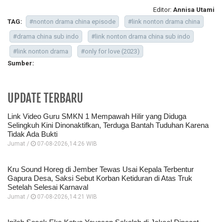
Editor:
Annisa Utami
TAG:
#nonton drama china episode
#link nonton drama china
#drama china sub indo
#link nonton drama china sub indo
#link nonton drama
#only for love (2023)
Sumber:
UPDATE TERBARU
Link Video Guru SMKN 1 Mempawah Hilir yang Diduga
Selingkuh Kini Dinonaktifkan, Terduga Bantah Tuduhan Karena
Tidak Ada Bukti
Jumat /
07-08-2026,14:26 WIB
Kru Sound Horeg di Jember Tewas Usai Kepala Terbentur
Gapura Desa, Saksi Sebut Korban Ketiduran di Atas Truk
Setelah Selesai Karnaval
Jumat /
07-08-2026,14:21 WIB