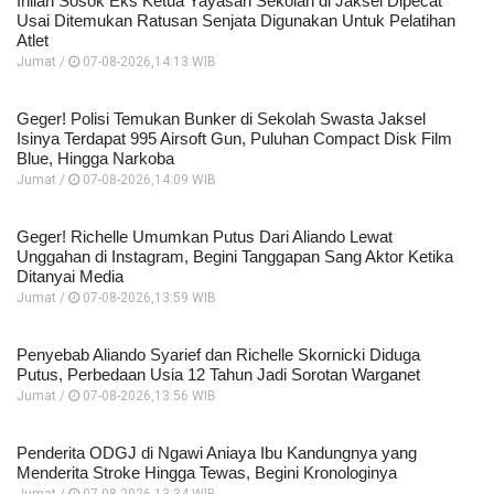
Inilah Sosok Eks Ketua Yayasan Sekolah di Jaksel Dipecat
Usai Ditemukan Ratusan Senjata Digunakan Untuk Pelatihan
Atlet
Jumat /
07-08-2026,14:13 WIB
Geger! Polisi Temukan Bunker di Sekolah Swasta Jaksel
Isinya Terdapat 995 Airsoft Gun, Puluhan Compact Disk Film
Blue, Hingga Narkoba
Jumat /
07-08-2026,14:09 WIB
Geger! Richelle Umumkan Putus Dari Aliando Lewat
Unggahan di Instagram, Begini Tanggapan Sang Aktor Ketika
Ditanyai Media
Jumat /
07-08-2026,13:59 WIB
Penyebab Aliando Syarief dan Richelle Skornicki Diduga
Putus, Perbedaan Usia 12 Tahun Jadi Sorotan Warganet
Jumat /
07-08-2026,13:56 WIB
Penderita ODGJ di Ngawi Aniaya Ibu Kandungnya yang
Menderita Stroke Hingga Tewas, Begini Kronologinya