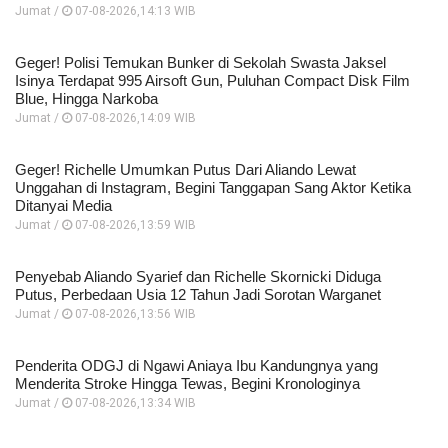
Jumat /
07-08-2026,14:13 WIB
Geger! Polisi Temukan Bunker di Sekolah Swasta Jaksel
Isinya Terdapat 995 Airsoft Gun, Puluhan Compact Disk Film
Blue, Hingga Narkoba
Jumat /
07-08-2026,14:09 WIB
Geger! Richelle Umumkan Putus Dari Aliando Lewat
Unggahan di Instagram, Begini Tanggapan Sang Aktor Ketika
Ditanyai Media
Jumat /
07-08-2026,13:59 WIB
Penyebab Aliando Syarief dan Richelle Skornicki Diduga
Putus, Perbedaan Usia 12 Tahun Jadi Sorotan Warganet
Jumat /
07-08-2026,13:56 WIB
Penderita ODGJ di Ngawi Aniaya Ibu Kandungnya yang
Menderita Stroke Hingga Tewas, Begini Kronologinya
Jumat /
07-08-2026,13:34 WIB