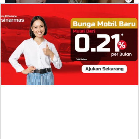
Isi Komentar Raisa Andriana di TikTok Mathis
Molinie Terkuak, Diduga jadi Isyarat Go
Publik?
Profil Biodata Mathis Molinié, Chef Prancis Pacar
Baru Raisa Andriana yang Kini Resmi Go Publik?
Sumber Penghasilan Asila Maisa Apa Saja? Dituding
Beli Barang Branded Pakai Uang Ayah yang Jadi
Wabup!
Dugaan Bullying: Siswa MTs Pati Kehilangan 2 Jari,
Intip Dua Versi Kronologinya
Isu Reshuffle Kabinet Prabowo Menguat, Faktor Ini
Diduga jadi Penentu Perubahan Pengurusan!