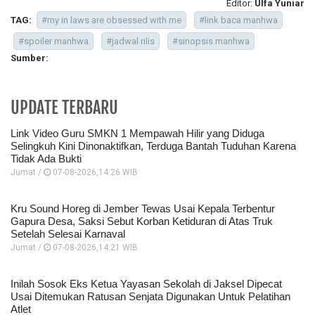
Editor:
Ulfa Yuniar
TAG:
#my in laws are obsessed with me
#link baca manhwa
#spoiler manhwa
#jadwal rilis
#sinopsis manhwa
Sumber:
UPDATE TERBARU
Link Video Guru SMKN 1 Mempawah Hilir yang Diduga
Selingkuh Kini Dinonaktifkan, Terduga Bantah Tuduhan Karena
Tidak Ada Bukti
Jumat /
07-08-2026,14:26 WIB
Kru Sound Horeg di Jember Tewas Usai Kepala Terbentur
Gapura Desa, Saksi Sebut Korban Ketiduran di Atas Truk
Setelah Selesai Karnaval
Jumat /
07-08-2026,14:21 WIB
Inilah Sosok Eks Ketua Yayasan Sekolah di Jaksel Dipecat
Usai Ditemukan Ratusan Senjata Digunakan Untuk Pelatihan
Atlet