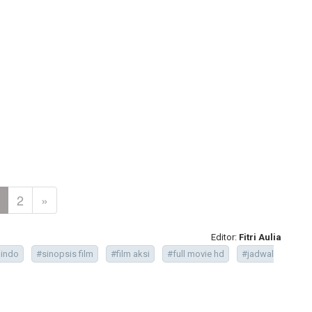
2
»
Editor:
Fitri Aulia
 indo
#sinopsis film
#film aksi
#full movie hd
#jadwal