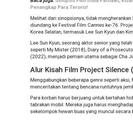
Baca juga:
Sinopsis Film India Pathaan, Kis
Penangkap Para Teroris!
Melihat dari sinopsisnya, tidak mengherankan 
diundang ke Festival Film Cannes ke-76. Proj
Korea Selatan, termasuk Lee Sun Kyun dan Kim 
Lee Sun Kyun, seorang aktor senior yang tela
seperti My Mister (2018), Diary of a Prosecut
(2022), menjadi pemain utama sebagai Cha Ju
Alur Kisah Film Project Silence
Menggabungkan beberapa genre seperti aksi, fant
menceritakan tentang bencana runtuhnya jemb
Para korban harus berjuang untuk bertahan hi
tabrakan mobil. Mereka juga harus menghadap
sekelompok hewan buas yang muncul secara b