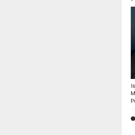
I
M
P