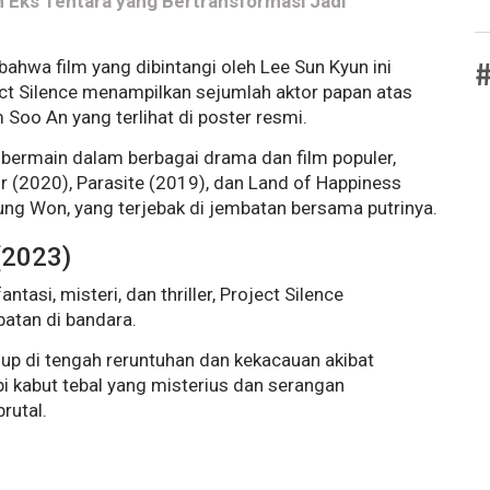
ah Eks Tentara yang Bertransformasi Jadi
#
bahwa film yang dibintangi oleh Lee Sun Kyun ini
ect Silence menampilkan sejumlah aktor papan atas
Soo An yang terlihat di poster resmi.
h bermain dalam berbagai drama dan film populer,
or (2020), Parasite (2019), dan Land of Happiness
ng Won, yang terjebak di jembatan bersama putrinya.
 (2023)
asi, misteri, dan thriller, Project Silence
atan di bandara.
dup di tengah reruntuhan dan kekacauan akibat
i kabut tebal yang misterius dan serangan
rutal.