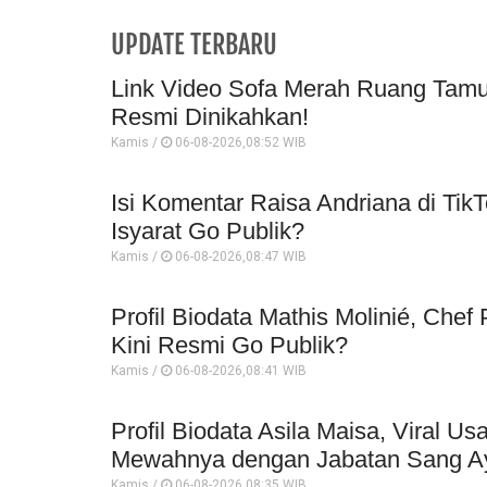
UPDATE TERBARU
Link Video Sofa Merah Ruang Tamu 
Resmi Dinikahkan!
Kamis /
06-08-2026,08:52 WIB
Isi Komentar Raisa Andriana di TikT
Isyarat Go Publik?
Kamis /
06-08-2026,08:47 WIB
Profil Biodata Mathis Molinié, Che
Kini Resmi Go Publik?
Kamis /
06-08-2026,08:41 WIB
Profil Biodata Asila Maisa, Viral 
Mewahnya dengan Jabatan Sang A
Kamis /
06-08-2026,08:35 WIB