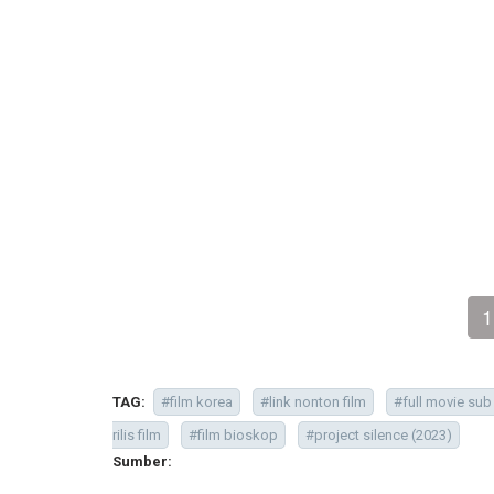
1
TAG:
#film korea
#link nonton film
#full movie sub
rilis film
#film bioskop
#project silence (2023)
Sumber: