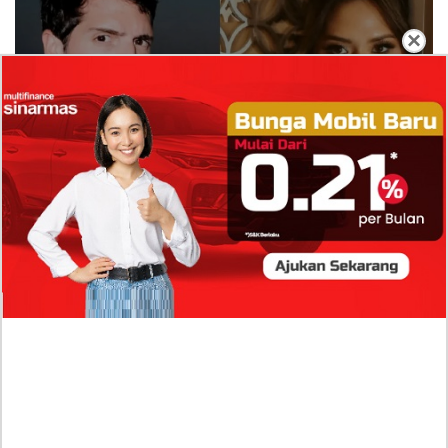
×
Isi Komentar Raisa Andriana di TikTok Mathis
Molinie Terkuak, Diduga jadi Isyarat Go
Publik?
Profil Biodata Mathis Molinié, Chef Prancis Pacar
Baru Raisa Andriana yang Kini Resmi Go Publik?
Sumber Penghasilan Asila Maisa Apa Saja? Dituding
Beli Barang Branded Pakai Uang Ayah yang Jadi
Wabup!
Dugaan Bullying: Siswa MTs Pati Kehilangan 2 Jari,
Intip Dua Versi Kronologinya