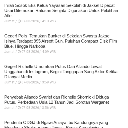
Inilah Sosok Eks Ketua Yayasan Sekolah di Jaksel Dipecat
Usai Ditemukan Ratusan Senjata Digunakan Untuk Pelatihan
Atlet
Jumat /
07-08-2026,14:13 WIB
Geger! Polisi Temukan Bunker di Sekolah Swasta Jaksel
Isinya Terdapat 995 Airsoft Gun, Puluhan Compact Disk Film
Blue, Hingga Narkoba
Jumat /
07-08-2026,14:09 WIB
Geger! Richelle Umumkan Putus Dari Aliando Lewat
Unggahan di Instagram, Begini Tanggapan Sang Aktor Ketika
Ditanyai Media
Jumat /
07-08-2026,13:59 WIB
Penyebab Aliando Syarief dan Richelle Skornicki Diduga
Putus, Perbedaan Usia 12 Tahun Jadi Sorotan Warganet
Jumat /
07-08-2026,13:56 WIB
Penderita ODGJ di Ngawi Aniaya Ibu Kandungnya yang
Menderita Stroke Hingga Tewas, Begini Kronologinya