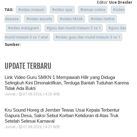
Editor:
Uce Dresler
TAG:
#video mesum
#video syur
#teman online
#video
dewasa
#video asusila
#video tiktok
#video twitter
#video instagram
#guru dan murid mesum 3 vs 1
#guru dan
murid mesum 3 vs 1 viral
#video guru dan murid mesum 3 vs 1
Sumber:
UPDATE TERBARU
Link Video Guru SMKN 1 Mempawah Hilir yang Diduga
Selingkuh Kini Dinonaktifkan, Terduga Bantah Tuduhan Karena
Tidak Ada Bukti
Jumat /
07-08-2026,14:26 WIB
Kru Sound Horeg di Jember Tewas Usai Kepala Terbentur
Gapura Desa, Saksi Sebut Korban Ketiduran di Atas Truk
Setelah Selesai Karnaval
Jumat /
07-08-2026,14:21 WIB