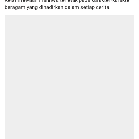
Keistimewaan manhwa terletak pada karakter-karakter
beragam yang dihadirkan dalam setiap cerita.