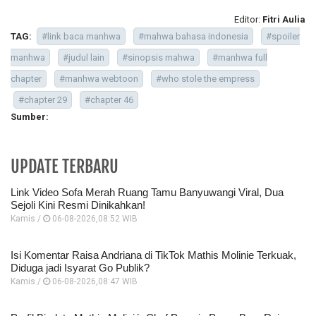
Editor:
Fitri Aulia
TAG:
#link baca manhwa
#mahwa bahasa indonesia
#spoiler
manhwa
#judul lain
#sinopsis mahwa
#manhwa full
chapter
#manhwa webtoon
#who stole the empress
#chapter 29
#chapter 46
Sumber:
UPDATE TERBARU
Link Video Sofa Merah Ruang Tamu Banyuwangi Viral, Dua
Sejoli Kini Resmi Dinikahkan!
Kamis /
06-08-2026,08:52 WIB
Isi Komentar Raisa Andriana di TikTok Mathis Molinie Terkuak,
Diduga jadi Isyarat Go Publik?
Kamis /
06-08-2026,08:47 WIB