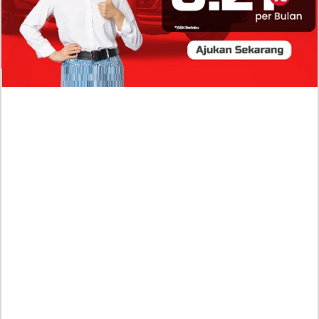
Isi Komentar Raisa Andriana di TikTok Mathis
Molinie Terkuak, Diduga jadi Isyarat Go
Publik?
Profil Biodata Mathis Molinié, Chef Prancis Pacar
Baru Raisa Andriana yang Kini Resmi Go Publik?
Sumber Penghasilan Asila Maisa Apa Saja? Dituding
Beli Barang Branded Pakai Uang Ayah yang Jadi
Wabup!
Dugaan Bullying: Siswa MTs Pati Kehilangan 2 Jari,
Intip Dua Versi Kronologinya
Isu Reshuffle Kabinet Prabowo Menguat, Faktor Ini
Diduga jadi Penentu Perubahan Pengurusan!