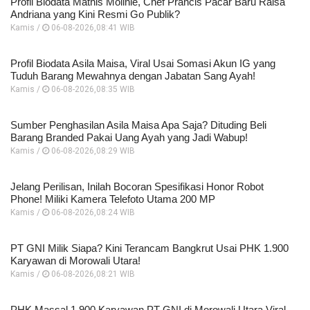
Profil Biodata Mathis Molinié, Chef Prancis Pacar Baru Raisa
Andriana yang Kini Resmi Go Publik?
Kamis /
06-08-2026,08:41 WIB
Profil Biodata Asila Maisa, Viral Usai Somasi Akun IG yang
Tuduh Barang Mewahnya dengan Jabatan Sang Ayah!
Kamis /
06-08-2026,08:35 WIB
Sumber Penghasilan Asila Maisa Apa Saja? Dituding Beli
Barang Branded Pakai Uang Ayah yang Jadi Wabup!
Kamis /
06-08-2026,08:29 WIB
Jelang Perilisan, Inilah Bocoran Spesifikasi Honor Robot
Phone! Miliki Kamera Telefoto Utama 200 MP
Kamis /
06-08-2026,08:24 WIB
PT GNI Milik Siapa? Kini Terancam Bangkrut Usai PHK 1.900
Karyawan di Morowali Utara!
Kamis /
06-08-2026,08:21 WIB
PHK Massal 1.900 Karyawan PT GNI di Morowali Utara Viral,