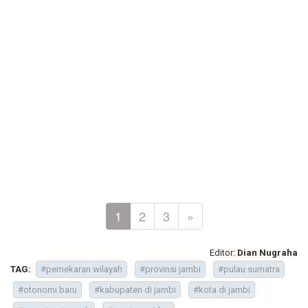
1
2
3
»
Editor:
Dian Nugraha
TAG:
#pemekaran wilayah
#provinsi jambi
#pulau sumatra
#otonomi baru
#kabupaten di jambi
#kota di jambi