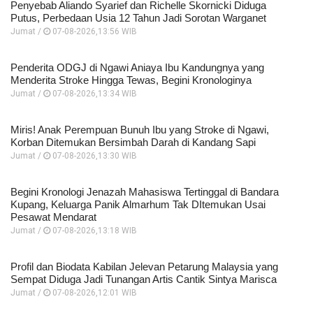
Penyebab Aliando Syarief dan Richelle Skornicki Diduga
Putus, Perbedaan Usia 12 Tahun Jadi Sorotan Warganet
Jumat /
07-08-2026,13:56 WIB
Penderita ODGJ di Ngawi Aniaya Ibu Kandungnya yang
Menderita Stroke Hingga Tewas, Begini Kronologinya
Jumat /
07-08-2026,13:34 WIB
Miris! Anak Perempuan Bunuh Ibu yang Stroke di Ngawi,
Korban Ditemukan Bersimbah Darah di Kandang Sapi
Jumat /
07-08-2026,13:30 WIB
Begini Kronologi Jenazah Mahasiswa Tertinggal di Bandara
Kupang, Keluarga Panik Almarhum Tak DItemukan Usai
Pesawat Mendarat
Jumat /
07-08-2026,13:18 WIB
Profil dan Biodata Kabilan Jelevan Petarung Malaysia yang
Sempat Diduga Jadi Tunangan Artis Cantik Sintya Marisca
Jumat /
07-08-2026,12:01 WIB