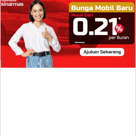
Isi Komentar Raisa Andriana di TikTok Mathis
Molinie Terkuak, Diduga jadi Isyarat Go
Publik?
Profil Biodata Mathis Molinié, Chef Prancis Pacar
Baru Raisa Andriana yang Kini Resmi Go Publik?
Sumber Penghasilan Asila Maisa Apa Saja? Dituding
Beli Barang Branded Pakai Uang Ayah yang Jadi
Wabup!
Dugaan Bullying: Siswa MTs Pati Kehilangan 2 Jari,
Intip Dua Versi Kronologinya
Isu Reshuffle Kabinet Prabowo Menguat, Faktor Ini
Diduga jadi Penentu Perubahan Pengurusan!
Profil Harits Muhammad Albar: Suami Nabila Gardena
yang Punya Karier Mentereng Sang Ahli Keuangan di