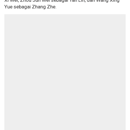
Xi Wei, Zhou Jun Wei sebagai Yan Lin, dan Wang Xing
Yue sebagai Zhang Zhe.