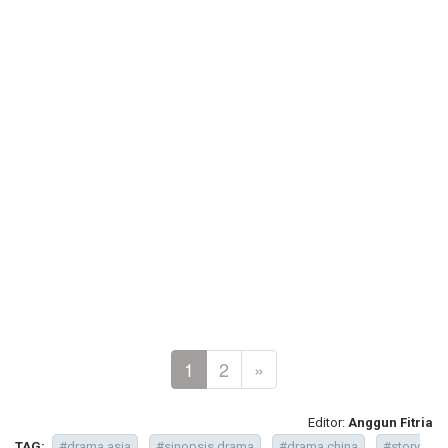
1
2
»
Editor:
Anggun Fitria
TAG:
#drama asia
#sinopsis drama
#drama china
#story