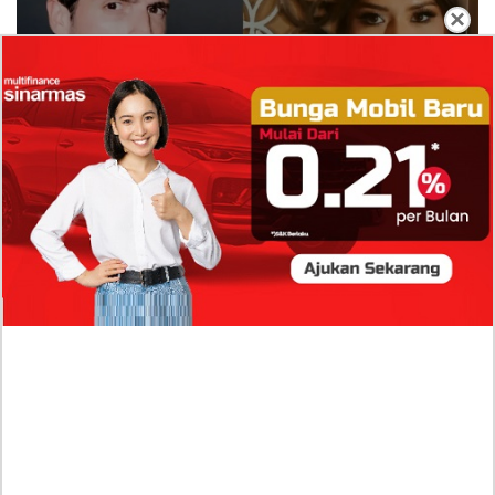
×
Isi Komentar Raisa Andriana di TikTok Mathis
Molinie Terkuak, Diduga jadi Isyarat Go
Publik?
Profil Biodata Mathis Molinié, Chef Prancis Pacar
Baru Raisa Andriana yang Kini Resmi Go Publik?
Sumber Penghasilan Asila Maisa Apa Saja? Dituding
Beli Barang Branded Pakai Uang Ayah yang Jadi
Wabup!
Dugaan Bullying: Siswa MTs Pati Kehilangan 2 Jari,
Intip Dua Versi Kronologinya