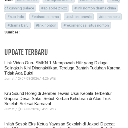
of kunning palace
#episode 21-22
#link nonton drama china
#sub indo
#episode drama
#sub indonesia
#drama seru
#drama baru
#link nonton
#rekomendasi situs nonton
Sumber:
UPDATE TERBARU
Link Video Guru SMKN 1 Mempawah Hilir yang Diduga
Selingkuh Kini Dinonaktifkan, Terduga Bantah Tuduhan Karena
Tidak Ada Bukti
Jumat /
07-08-2026,14:26 WIB
Kru Sound Horeg di Jember Tewas Usai Kepala Terbentur
Gapura Desa, Saksi Sebut Korban Ketiduran di Atas Truk
Setelah Selesai Karnaval
Jumat /
07-08-2026,14:21 WIB
Inilah Sosok Eks Ketua Yayasan Sekolah di Jaksel Dipecat