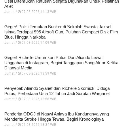
Usai Ditemukan Ratusan Senjata Digunakan Untuk Pelatihan
Atlet
Jumat /
07-08-2026,14:13 WIB
Geger! Polisi Temukan Bunker di Sekolah Swasta Jaksel
Isinya Terdapat 995 Airsoft Gun, Puluhan Compact Disk Film
Blue, Hingga Narkoba
Jumat /
07-08-2026,14:09 WIB
Geger! Richelle Umumkan Putus Dari Aliando Lewat
Unggahan di Instagram, Begini Tanggapan Sang Aktor Ketika
Ditanyai Media
Jumat /
07-08-2026,13:59 WIB
Penyebab Aliando Syarief dan Richelle Skornicki Diduga
Putus, Perbedaan Usia 12 Tahun Jadi Sorotan Warganet
Jumat /
07-08-2026,13:56 WIB
Penderita ODGJ di Ngawi Aniaya Ibu Kandungnya yang
Menderita Stroke Hingga Tewas, Begini Kronologinya
Jumat /
07-08-2026,13:34 WIB