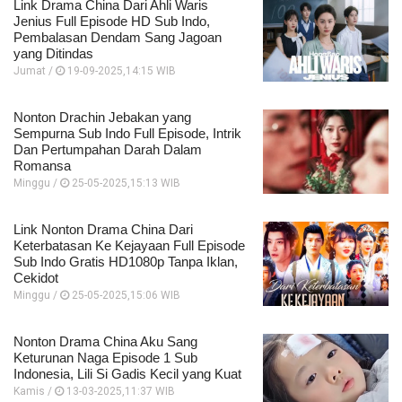
Link Drama China Dari Ahli Waris
Jenius Full Episode HD Sub Indo,
Pembalasan Dendam Sang Jagoan
yang Ditindas
Jumat /
19-09-2025,14:15 WIB
Nonton Drachin Jebakan yang
Sempurna Sub Indo Full Episode, Intrik
Dan Pertumpahan Darah Dalam
Romansa
Minggu /
25-05-2025,15:13 WIB
Link Nonton Drama China Dari
Keterbatasan Ke Kejayaan Full Episode
Sub Indo Gratis HD1080p Tanpa Iklan,
Cekidot
Minggu /
25-05-2025,15:06 WIB
Nonton Drama China Aku Sang
Keturunan Naga Episode 1 Sub
Indonesia, Lili Si Gadis Kecil yang Kuat
Kamis /
13-03-2025,11:37 WIB