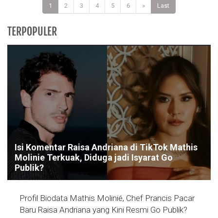
1
2
3
4
5
6
»
Last
TERPOPULER
Isi Komentar Raisa Andriana di TikTok Mathis
Molinie Terkuak, Diduga jadi Isyarat Go
Publik?
Profil Biodata Mathis Molinié, Chef Prancis Pacar
Baru Raisa Andriana yang Kini Resmi Go Publik?