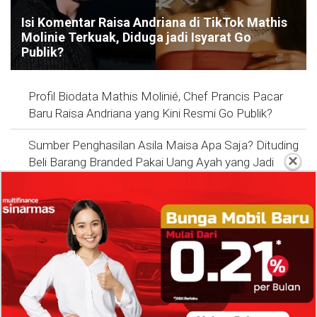
Isi Komentar Raisa Andriana di TikTok Mathis
Molinie Terkuak, Diduga jadi Isyarat Go
Publik?
Profil Biodata Mathis Molinié, Chef Prancis Pacar
Baru Raisa Andriana yang Kini Resmi Go Publik?
Sumber Penghasilan Asila Maisa Apa Saja? Dituding
×
Beli Barang Branded Pakai Uang Ayah yang Jadi
Wabup!
Dugaan Bullying: Siswa MTs Pati Kehilangan 2 Jari,
Intip Dua Versi Kronologinya
Isu Reshuffle Kabinet Prabowo Menguat, Faktor Ini
Diduga jadi Penentu Perubahan Pengurusan!
Profil Harits Muhammad Albar: Suami Nabila Gardena