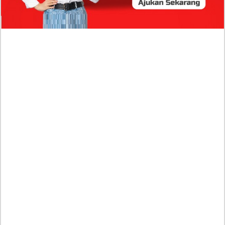
yang Punya Karier Mentereng Sang Ahli Keuangan di
Firma Konsultan Global
Dea Arranoya Kuliah Dimana? Pamer UKT Koas
Puluhan Juta Hingga Sering Liburan Eropa!