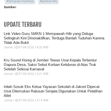
#sinopsis manhwa
#jadwal rilis
Sumber:
UPDATE TERBARU
Link Video Guru SMKN 1 Mempawah Hilir yang Diduga
Selingkuh Kini Dinonaktifkan, Terduga Bantah Tuduhan Karena
Tidak Ada Bukti
Jumat /
07-08-2026,14:26 WIB
Kru Sound Horeg di Jember Tewas Usai Kepala Terbentur
Gapura Desa, Saksi Sebut Korban Ketiduran di Atas Truk
Setelah Selesai Karnaval
Jumat /
07-08-2026,14:21 WIB
Inilah Sosok Eks Ketua Yayasan Sekolah di Jaksel Dipecat
Usai Ditemukan Ratusan Senjata Digunakan Untuk Pelatihan
Atlet
Jumat /
07-08-2026,14:13 WIB