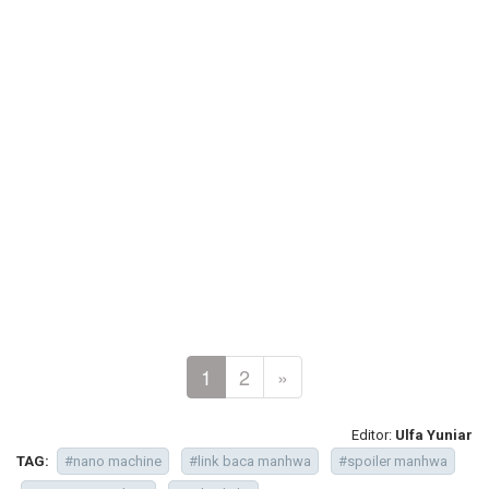
1
2
»
Editor:
Ulfa Yuniar
TAG:
#nano machine
#link baca manhwa
#spoiler manhwa