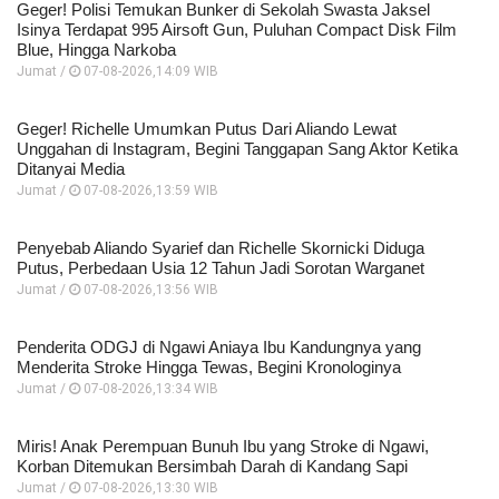
Geger! Polisi Temukan Bunker di Sekolah Swasta Jaksel
Isinya Terdapat 995 Airsoft Gun, Puluhan Compact Disk Film
Blue, Hingga Narkoba
Jumat /
07-08-2026,14:09 WIB
Geger! Richelle Umumkan Putus Dari Aliando Lewat
Unggahan di Instagram, Begini Tanggapan Sang Aktor Ketika
Ditanyai Media
Jumat /
07-08-2026,13:59 WIB
Penyebab Aliando Syarief dan Richelle Skornicki Diduga
Putus, Perbedaan Usia 12 Tahun Jadi Sorotan Warganet
Jumat /
07-08-2026,13:56 WIB
Penderita ODGJ di Ngawi Aniaya Ibu Kandungnya yang
Menderita Stroke Hingga Tewas, Begini Kronologinya
Jumat /
07-08-2026,13:34 WIB
Miris! Anak Perempuan Bunuh Ibu yang Stroke di Ngawi,
Korban Ditemukan Bersimbah Darah di Kandang Sapi
Jumat /
07-08-2026,13:30 WIB