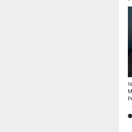
I
M
P