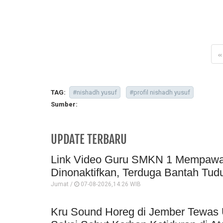
«
TAG:
#nishadh yusuf
#profil nishadh yusuf
Sumber:
UPDATE TERBARU
Link Video Guru SMKN 1 Mempawah 
Dinonaktifkan, Terduga Bantah Tud
Jumat /
07-08-2026,14:26 WIB
Kru Sound Horeg di Jember Tewas 