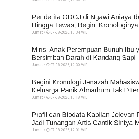
Penderita ODGJ di Ngawi Aniaya I
Hingga Tewas, Begini Kronologinya
Jumat /
07-08-2026,13:34 WIB
Miris! Anak Perempuan Bunuh Ibu 
Bersimbah Darah di Kandang Sapi
Jumat /
07-08-2026,13:30 WIB
Begini Kronologi Jenazah Mahasisw
Keluarga Panik Almarhum Tak DIt
Jumat /
07-08-2026,13:18 WIB
Profil dan Biodata Kabilan Jeleva
Jadi Tunangan Artis Cantik Sintya 
Jumat /
07-08-2026,12:01 WIB