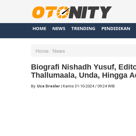
HOME
NEWS
TRENDING
PENDIDIKAN
Home
News
Biografi Nishadh Yusuf, Edit
Thallumaala, Unda, Hingga 
By:
Uce Dresler
|
Kamis
31-10-2024
/
09:24 WIB