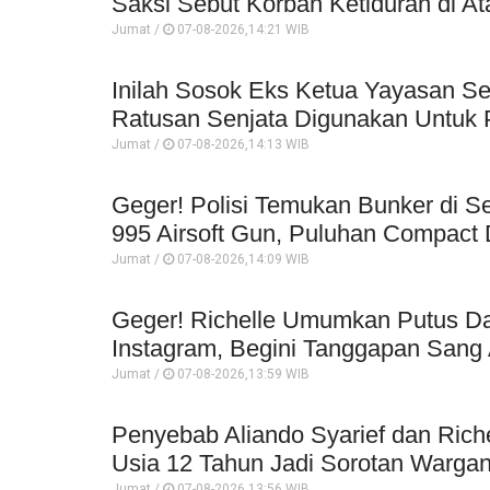
Saksi Sebut Korban Ketiduran di At
Jumat /
07-08-2026,14:21 WIB
Inilah Sosok Eks Ketua Yayasan Se
Ratusan Senjata Digunakan Untuk P
Jumat /
07-08-2026,14:13 WIB
Geger! Polisi Temukan Bunker di Se
995 Airsoft Gun, Puluhan Compact 
Jumat /
07-08-2026,14:09 WIB
Geger! Richelle Umumkan Putus Da
Instagram, Begini Tanggapan Sang 
Jumat /
07-08-2026,13:59 WIB
Penyebab Aliando Syarief dan Rich
Usia 12 Tahun Jadi Sorotan Wargan
Jumat /
07-08-2026,13:56 WIB