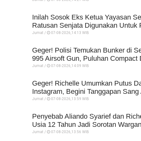
Inilah Sosok Eks Ketua Yayasan Se
Ratusan Senjata Digunakan Untuk P
Jumat /
07-08-2026,14:13 WIB
Geger! Polisi Temukan Bunker di Se
995 Airsoft Gun, Puluhan Compact 
Jumat /
07-08-2026,14:09 WIB
Geger! Richelle Umumkan Putus Da
Instagram, Begini Tanggapan Sang 
Jumat /
07-08-2026,13:59 WIB
Penyebab Aliando Syarief dan Rich
Usia 12 Tahun Jadi Sorotan Wargan
Jumat /
07-08-2026,13:56 WIB