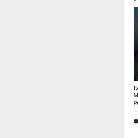
I
M
P