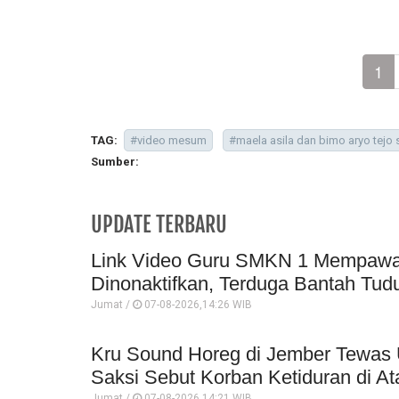
1
TAG:
#video mesum
#maela asila dan bimo aryo tejo 
Sumber:
UPDATE TERBARU
Link Video Guru SMKN 1 Mempawah 
Dinonaktifkan, Terduga Bantah Tud
Jumat /
07-08-2026,14:26 WIB
Kru Sound Horeg di Jember Tewas 
Saksi Sebut Korban Ketiduran di At
Jumat /
07-08-2026,14:21 WIB