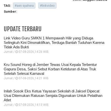
TAG:
#aen syahera
#linkvideo
Sumber:
UPDATE TERBARU
Link Video Guru SMKN 1 Mempawah Hilir yang Diduga
Selingkuh Kini Dinonaktifkan, Terduga Bantah Tuduhan Karena
Tidak Ada Bukti
Jumat /
07-08-2026,14:26 WIB
Kru Sound Horeg di Jember Tewas Usai Kepala Terbentur
Gapura Desa, Saksi Sebut Korban Ketiduran di Atas Truk
Setelah Selesai Karnaval
Jumat /
07-08-2026,14:21 WIB
Inilah Sosok Eks Ketua Yayasan Sekolah di Jaksel Dipecat
Usai Ditemukan Ratusan Senjata Digunakan Untuk Pelatihan
Atlet
Jumat /
07-08-2026,14:13 WIB