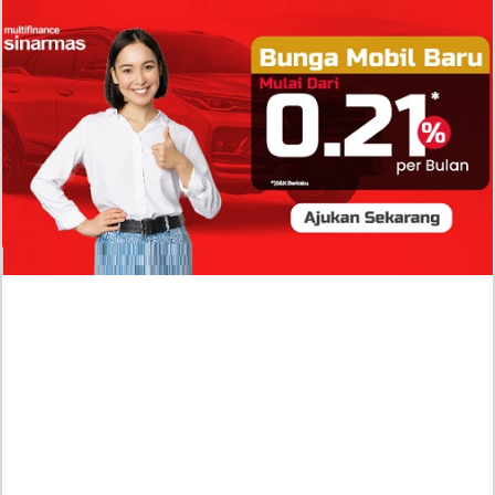
Isi Komentar Raisa Andriana di TikTok Mathis
Molinie Terkuak, Diduga jadi Isyarat Go
Publik?
Profil Biodata Mathis Molinié, Chef Prancis Pacar
Baru Raisa Andriana yang Kini Resmi Go Publik?
Sumber Penghasilan Asila Maisa Apa Saja? Dituding
Beli Barang Branded Pakai Uang Ayah yang Jadi
Wabup!
Dugaan Bullying: Siswa MTs Pati Kehilangan 2 Jari,
Intip Dua Versi Kronologinya
Isu Reshuffle Kabinet Prabowo Menguat, Faktor Ini
Diduga jadi Penentu Perubahan Pengurusan!