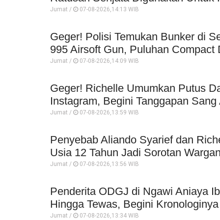
Jumat /
07-08-2026,14:13 WIB
Geger! Polisi Temukan Bunker di Se
995 Airsoft Gun, Puluhan Compact 
Jumat /
07-08-2026,14:09 WIB
Geger! Richelle Umumkan Putus Da
Instagram, Begini Tanggapan Sang 
Jumat /
07-08-2026,13:59 WIB
Penyebab Aliando Syarief dan Rich
Usia 12 Tahun Jadi Sorotan Wargan
Jumat /
07-08-2026,13:56 WIB
Penderita ODGJ di Ngawi Aniaya I
Hingga Tewas, Begini Kronologinya
Jumat /
07-08-2026,13:34 WIB