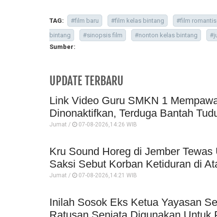
TAG:
#film baru
#film kelas bintang
#film romantis
bintang
#sinopsis film
#nonton kelas bintang
#j
Sumber:
UPDATE TERBARU
Link Video Guru SMKN 1 Mempawah 
Dinonaktifkan, Terduga Bantah Tud
Jumat /
07-08-2026,14:26 WIB
Kru Sound Horeg di Jember Tewas 
Saksi Sebut Korban Ketiduran di At
Jumat /
07-08-2026,14:21 WIB
Inilah Sosok Eks Ketua Yayasan Se
Ratusan Senjata Digunakan Untuk P