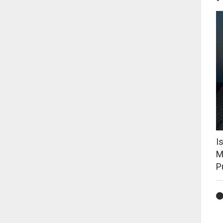
I
M
P