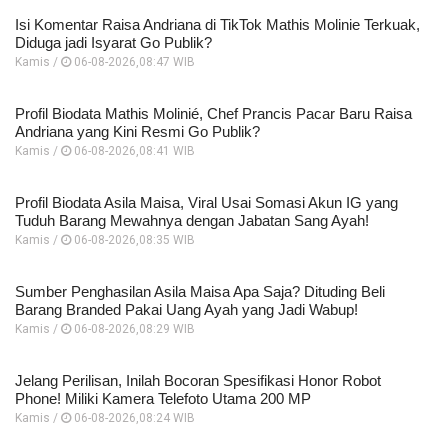
Isi Komentar Raisa Andriana di TikTok Mathis Molinie Terkuak,
Diduga jadi Isyarat Go Publik?
Kamis /
06-08-2026,08:47 WIB
Profil Biodata Mathis Molinié, Chef Prancis Pacar Baru Raisa
Andriana yang Kini Resmi Go Publik?
Kamis /
06-08-2026,08:41 WIB
Profil Biodata Asila Maisa, Viral Usai Somasi Akun IG yang
Tuduh Barang Mewahnya dengan Jabatan Sang Ayah!
Kamis /
06-08-2026,08:35 WIB
Sumber Penghasilan Asila Maisa Apa Saja? Dituding Beli
Barang Branded Pakai Uang Ayah yang Jadi Wabup!
Kamis /
06-08-2026,08:29 WIB
Jelang Perilisan, Inilah Bocoran Spesifikasi Honor Robot
Phone! Miliki Kamera Telefoto Utama 200 MP
Kamis /
06-08-2026,08:24 WIB