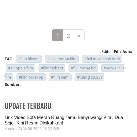
1
2
»
Editor:
Fitri Aulia
TAG:
#film filipina
#link nonton film
#full movie sub indo
#sinopsis film
#film terbaru
#full movie hd
#jadwal rilis
film
#film bioskop
#film semi
#tuhog (2023)
Sumber:
UPDATE TERBARU
Link Video Sofa Merah Ruang Tamu Banyuwangi Viral, Dua
Sejoli Kini Resmi Dinikahkan!
Kamis /
06-08-2026,08:52 WIB