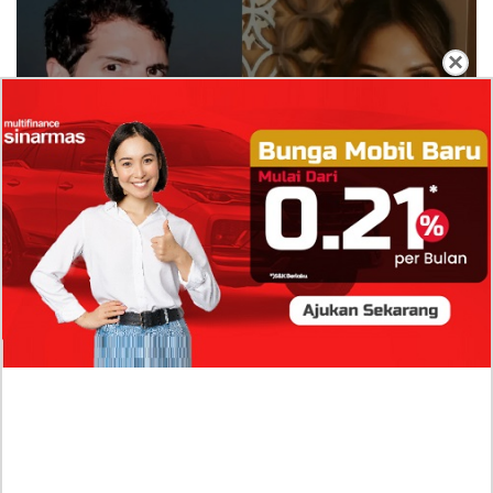
×
Isi Komentar Raisa Andriana di TikTok Mathis
Molinie Terkuak, Diduga jadi Isyarat Go
Publik?
Profil Biodata Mathis Molinié, Chef Prancis Pacar
Baru Raisa Andriana yang Kini Resmi Go Publik?
Sumber Penghasilan Asila Maisa Apa Saja? Dituding
Beli Barang Branded Pakai Uang Ayah yang Jadi
Wabup!
Dugaan Bullying: Siswa MTs Pati Kehilangan 2 Jari,