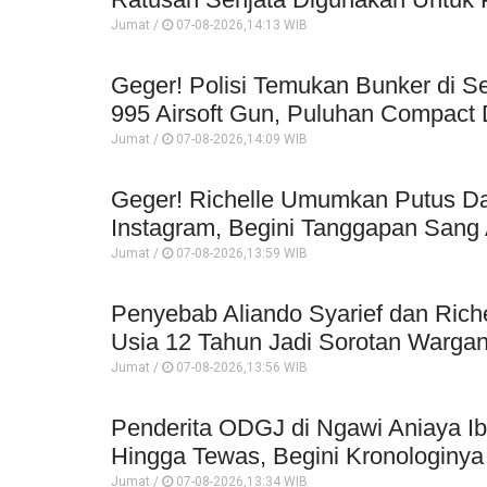
Jumat /
07-08-2026,14:13 WIB
Geger! Polisi Temukan Bunker di Se
995 Airsoft Gun, Puluhan Compact 
Jumat /
07-08-2026,14:09 WIB
Geger! Richelle Umumkan Putus Da
Instagram, Begini Tanggapan Sang 
Jumat /
07-08-2026,13:59 WIB
Penyebab Aliando Syarief dan Rich
Usia 12 Tahun Jadi Sorotan Wargan
Jumat /
07-08-2026,13:56 WIB
Penderita ODGJ di Ngawi Aniaya I
Hingga Tewas, Begini Kronologinya
Jumat /
07-08-2026,13:34 WIB