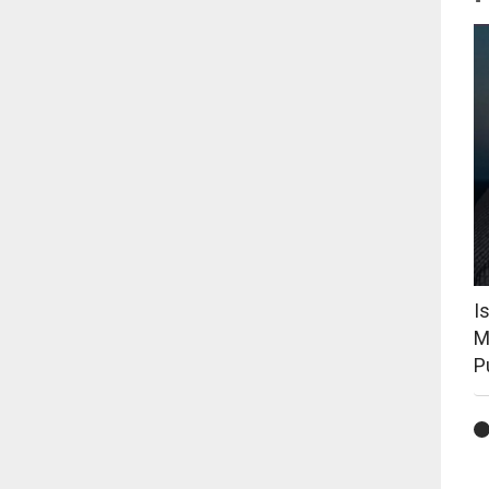
I
M
P