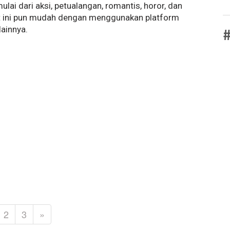
lai dari aksi, petualangan, romantis, horor, dan
at ini pun mudah dengan menggunakan platform
lainnya.
#
2
3
»