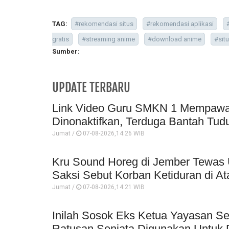
TAG:
#rekomendasi situs
#rekomendasi aplikasi
gratis
#streaming anime
#download anime
#sit
Sumber:
UPDATE TERBARU
Link Video Guru SMKN 1 Mempawah 
Dinonaktifkan, Terduga Bantah Tud
Jumat /
07-08-2026,14:26 WIB
Kru Sound Horeg di Jember Tewas 
Saksi Sebut Korban Ketiduran di At
Jumat /
07-08-2026,14:21 WIB
Inilah Sosok Eks Ketua Yayasan Se
Ratusan Senjata Digunakan Untuk P