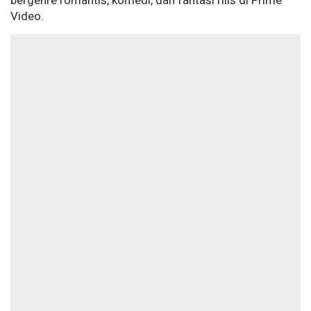
bergenre romantis, komedi, dan fantasi rilis di Prime
Video.