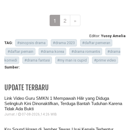
1
2
»
Editor:
Yussy Amelia
TAG:
#sinopsis drama
#drama 2023
#daftar pemeran
#daftar pemain
#drama korea
#drama romantis
#drama
komedi
#drama fantasi
#my man is cupid
#prime video
Sumber:
UPDATE TERBARU
Link Video Guru SMKN 1 Mempawah Hilir yang Diduga
Selingkuh Kini Dinonaktifkan, Terduga Bantah Tuduhan Karena
Tidak Ada Bukti
Jumat /
07-08-2026,14:26 WIB
Kru Sound Horeg di Jember Tewas Usai Kepala Terbentur