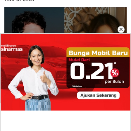
×
Isi Komentar Raisa Andriana di TikTok Mathis
Molinie Terkuak, Diduga jadi Isyarat Go
Publik?
Profil Biodata Mathis Molinié, Chef Prancis Pacar
Baru Raisa Andriana yang Kini Resmi Go Publik?
Sumber Penghasilan Asila Maisa Apa Saja? Dituding
Beli Barang Branded Pakai Uang Ayah yang Jadi