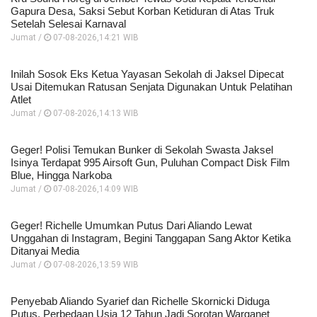
Gapura Desa, Saksi Sebut Korban Ketiduran di Atas Truk
Setelah Selesai Karnaval
Jumat /
07-08-2026,14:21 WIB
Inilah Sosok Eks Ketua Yayasan Sekolah di Jaksel Dipecat
Usai Ditemukan Ratusan Senjata Digunakan Untuk Pelatihan
Atlet
Jumat /
07-08-2026,14:13 WIB
Geger! Polisi Temukan Bunker di Sekolah Swasta Jaksel
Isinya Terdapat 995 Airsoft Gun, Puluhan Compact Disk Film
Blue, Hingga Narkoba
Jumat /
07-08-2026,14:09 WIB
Geger! Richelle Umumkan Putus Dari Aliando Lewat
Unggahan di Instagram, Begini Tanggapan Sang Aktor Ketika
Ditanyai Media
Jumat /
07-08-2026,13:59 WIB
Penyebab Aliando Syarief dan Richelle Skornicki Diduga
Putus, Perbedaan Usia 12 Tahun Jadi Sorotan Warganet