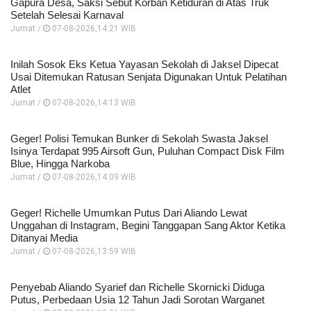
Gapura Desa, Saksi Sebut Korban Ketiduran di Atas Truk
Setelah Selesai Karnaval
Jumat /
07-08-2026,14:21 WIB
Inilah Sosok Eks Ketua Yayasan Sekolah di Jaksel Dipecat
Usai Ditemukan Ratusan Senjata Digunakan Untuk Pelatihan
Atlet
Jumat /
07-08-2026,14:13 WIB
Geger! Polisi Temukan Bunker di Sekolah Swasta Jaksel
Isinya Terdapat 995 Airsoft Gun, Puluhan Compact Disk Film
Blue, Hingga Narkoba
Jumat /
07-08-2026,14:09 WIB
Geger! Richelle Umumkan Putus Dari Aliando Lewat
Unggahan di Instagram, Begini Tanggapan Sang Aktor Ketika
Ditanyai Media
Jumat /
07-08-2026,13:59 WIB
Penyebab Aliando Syarief dan Richelle Skornicki Diduga
Putus, Perbedaan Usia 12 Tahun Jadi Sorotan Warganet