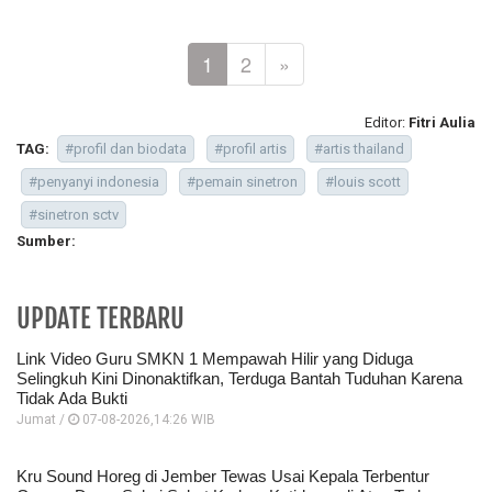
1
2
»
Editor:
Fitri Aulia
TAG:
#profil dan biodata
#profil artis
#artis thailand
#penyanyi indonesia
#pemain sinetron
#louis scott
#sinetron sctv
Sumber:
UPDATE TERBARU
Link Video Guru SMKN 1 Mempawah Hilir yang Diduga
Selingkuh Kini Dinonaktifkan, Terduga Bantah Tuduhan Karena
Tidak Ada Bukti
Jumat /
07-08-2026,14:26 WIB
Kru Sound Horeg di Jember Tewas Usai Kepala Terbentur