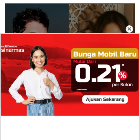
×
Isi Komentar Raisa Andriana di TikTok Mathis
Molinie Terkuak, Diduga jadi Isyarat Go
Publik?
Profil Biodata Mathis Molinié, Chef Prancis Pacar
Baru Raisa Andriana yang Kini Resmi Go Publik?
Sumber Penghasilan Asila Maisa Apa Saja? Dituding
Beli Barang Branded Pakai Uang Ayah yang Jadi
Wabup!