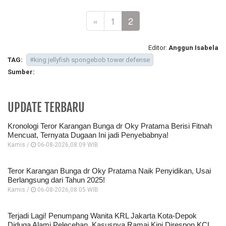
«
1
2
Editor:
Anggun Isabela
TAG:
#king jellyfish spongebob tower defense
Sumber:
UPDATE TERBARU
Kronologi Teror Karangan Bunga dr Oky Pratama Berisi Fitnah
Mencuat, Ternyata Dugaan Ini jadi Penyebabnya!
Kamis /
06-08-2026,08:09 WIB
Teror Karangan Bunga dr Oky Pratama Naik Penyidikan, Usai
Berlangsung dari Tahun 2025!
Kamis /
06-08-2026,08:05 WIB
Terjadi Lagi! Penumpang Wanita KRL Jakarta Kota-Depok
Diduga Alami Pelecehan, Kasusnya Ramai Kini Direspon KCL