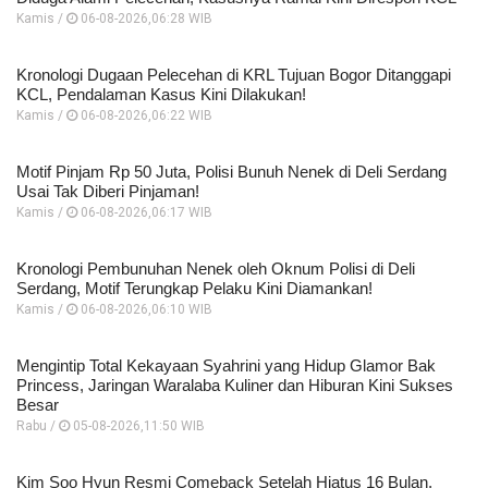
Kamis /
06-08-2026,06:28 WIB
Kronologi Dugaan Pelecehan di KRL Tujuan Bogor Ditanggapi
KCL, Pendalaman Kasus Kini Dilakukan!
Kamis /
06-08-2026,06:22 WIB
Motif Pinjam Rp 50 Juta, Polisi Bunuh Nenek di Deli Serdang
Usai Tak Diberi Pinjaman!
Kamis /
06-08-2026,06:17 WIB
Kronologi Pembunuhan Nenek oleh Oknum Polisi di Deli
Serdang, Motif Terungkap Pelaku Kini Diamankan!
Kamis /
06-08-2026,06:10 WIB
Mengintip Total Kekayaan Syahrini yang Hidup Glamor Bak
Princess, Jaringan Waralaba Kuliner dan Hiburan Kini Sukses
Besar
Rabu /
05-08-2026,11:50 WIB
Kim Soo Hyun Resmi Comeback Setelah Hiatus 16 Bulan,