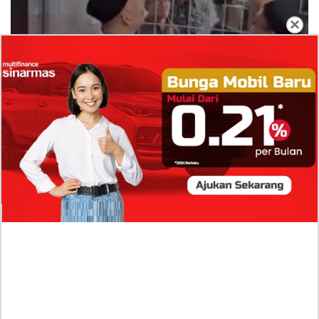
×
Dugaan Bullying: Siswa MTs Pati Kehilangan 2
Jari, Intip Dua Versi Kronologinya
Isu Reshuffle Kabinet Prabowo Menguat, Faktor Ini
Diduga jadi Penentu Perubahan Pengurusan!
Profil Harits Muhammad Albar: Suami Nabila Gardena
yang Punya Karier Mentereng Sang Ahli Keuangan di
Firma Konsultan Global
Dea Arranoya Kuliah Dimana? Pamer UKT Koas
Puluhan Juta Hingga Sering Liburan Eropa!
Profil Mondy Tatto Tersangka Pembunuhan Anak