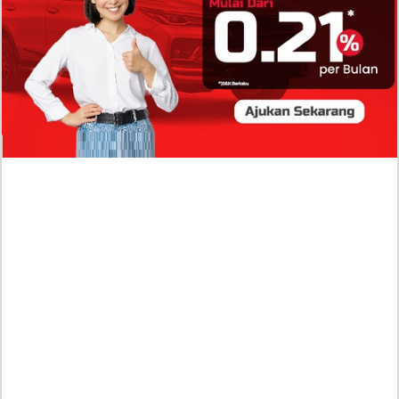
Isi Komentar Raisa Andriana di TikTok Mathis
Molinie Terkuak, Diduga jadi Isyarat Go
Publik?
Profil Biodata Mathis Molinié, Chef Prancis Pacar
Baru Raisa Andriana yang Kini Resmi Go Publik?
Sumber Penghasilan Asila Maisa Apa Saja? Dituding
Beli Barang Branded Pakai Uang Ayah yang Jadi
Wabup!
Dugaan Bullying: Siswa MTs Pati Kehilangan 2 Jari,
Intip Dua Versi Kronologinya