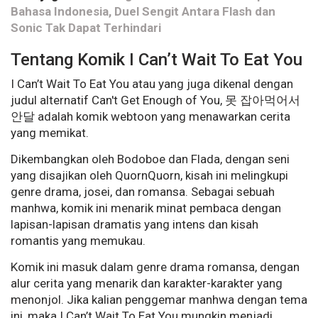
Bahasa Indonesia, Duel Sengit Antara Flash dan
Sonic Tak Dapat Terhindari
Tentang Komik I Can’t Wait To Eat You
I Can’t Wait To Eat You atau yang juga dikenal dengan
judul alternatif Can't Get Enough of You, 못 잡아먹어서
안달 adalah komik webtoon yang menawarkan cerita
yang memikat.
Dikembangkan oleh Bodoboe dan Flada, dengan seni
yang disajikan oleh QuornQuorn, kisah ini melingkupi
genre drama, josei, dan romansa. Sebagai sebuah
manhwa, komik ini menarik minat pembaca dengan
lapisan-lapisan dramatis yang intens dan kisah
romantis yang memukau.
Komik ini masuk dalam genre drama romansa, dengan
alur cerita yang menarik dan karakter-karakter yang
menonjol. Jika kalian penggemar manhwa dengan tema
ini, maka I Can’t Wait To Eat You mungkin menjadi