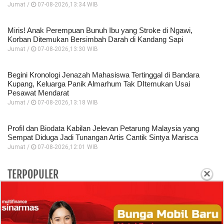
Jumat /
07-08-2026,13:34 WIB
Miris! Anak Perempuan Bunuh Ibu yang Stroke di Ngawi,
Korban Ditemukan Bersimbah Darah di Kandang Sapi
Jumat /
07-08-2026,13:30 WIB
Begini Kronologi Jenazah Mahasiswa Tertinggal di Bandara
Kupang, Keluarga Panik Almarhum Tak DItemukan Usai
Pesawat Mendarat
Jumat /
07-08-2026,13:18 WIB
Profil dan Biodata Kabilan Jelevan Petarung Malaysia yang
Sempat Diduga Jadi Tunangan Artis Cantik Sintya Marisca
Jumat /
07-08-2026,12:01 WIB
×
TERPOPULER