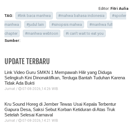
Editor:
Fitri Aulia
TAG:
#link baca manhwa
#mahwa bahasa indonesia
#spoiler
manhwa
#judul lain
#sinopsis mahwa
#manhwa full
chapter
#manhwa webtoon
#i can’t wait to eat you
Sumber:
UPDATE TERBARU
Link Video Guru SMKN 1 Mempawah Hilir yang Diduga
Selingkuh Kini Dinonaktifkan, Terduga Bantah Tuduhan Karena
Tidak Ada Bukti
Jumat /
07-08-2026,14:26 WIB
Kru Sound Horeg di Jember Tewas Usai Kepala Terbentur
Gapura Desa, Saksi Sebut Korban Ketiduran di Atas Truk
Setelah Selesai Karnaval
Jumat /
07-08-2026,14:21 WIB