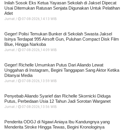
Inilah Sosok Eks Ketua Yayasan Sekolah di Jaksel Dipecat
Usai Ditemukan Ratusan Senjata Digunakan Untuk Pelatihan
Atlet
Jumat /
07-08-2026,14:13 WIB
Geger! Polisi Temukan Bunker di Sekolah Swasta Jaksel
Isinya Terdapat 995 Airsoft Gun, Puluhan Compact Disk Film
Blue, Hingga Narkoba
Jumat /
07-08-2026,14:09 WIB
Geger! Richelle Umumkan Putus Dari Aliando Lewat
Unggahan di Instagram, Begini Tanggapan Sang Aktor Ketika
Ditanyai Media
Jumat /
07-08-2026,13:59 WIB
Penyebab Aliando Syarief dan Richelle Skornicki Diduga
Putus, Perbedaan Usia 12 Tahun Jadi Sorotan Warganet
Jumat /
07-08-2026,13:56 WIB
Penderita ODGJ di Ngawi Aniaya Ibu Kandungnya yang
Menderita Stroke Hingga Tewas, Begini Kronologinya