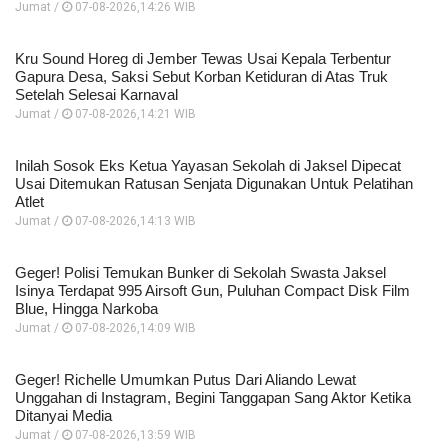
Jumat /
07-08-2026,14:26 WIB
Kru Sound Horeg di Jember Tewas Usai Kepala Terbentur
Gapura Desa, Saksi Sebut Korban Ketiduran di Atas Truk
Setelah Selesai Karnaval
Jumat /
07-08-2026,14:21 WIB
Inilah Sosok Eks Ketua Yayasan Sekolah di Jaksel Dipecat
Usai Ditemukan Ratusan Senjata Digunakan Untuk Pelatihan
Atlet
Jumat /
07-08-2026,14:13 WIB
Geger! Polisi Temukan Bunker di Sekolah Swasta Jaksel
Isinya Terdapat 995 Airsoft Gun, Puluhan Compact Disk Film
Blue, Hingga Narkoba
Jumat /
07-08-2026,14:09 WIB
Geger! Richelle Umumkan Putus Dari Aliando Lewat
Unggahan di Instagram, Begini Tanggapan Sang Aktor Ketika
Ditanyai Media
Jumat /
07-08-2026,13:59 WIB