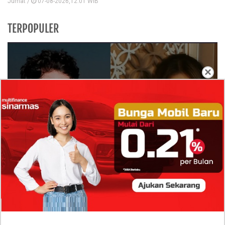
Jumat /
07-08-2026,12:01 WIB
TERPOPULER
×
Isi Komentar Raisa Andriana di TikTok Mathis
Molinie Terkuak, Diduga jadi Isyarat Go
Publik?
Profil Biodata Mathis Molinié, Chef Prancis Pacar
Baru Raisa Andriana yang Kini Resmi Go Publik?