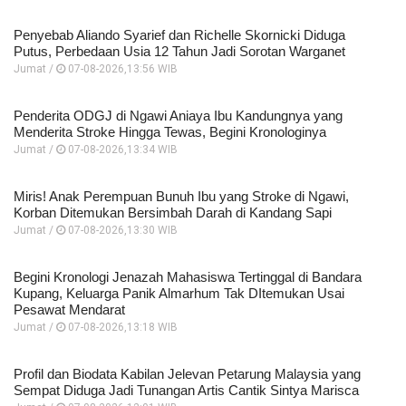
Penyebab Aliando Syarief dan Richelle Skornicki Diduga
Putus, Perbedaan Usia 12 Tahun Jadi Sorotan Warganet
Jumat /
07-08-2026,13:56 WIB
Penderita ODGJ di Ngawi Aniaya Ibu Kandungnya yang
Menderita Stroke Hingga Tewas, Begini Kronologinya
Jumat /
07-08-2026,13:34 WIB
Miris! Anak Perempuan Bunuh Ibu yang Stroke di Ngawi,
Korban Ditemukan Bersimbah Darah di Kandang Sapi
Jumat /
07-08-2026,13:30 WIB
Begini Kronologi Jenazah Mahasiswa Tertinggal di Bandara
Kupang, Keluarga Panik Almarhum Tak DItemukan Usai
Pesawat Mendarat
Jumat /
07-08-2026,13:18 WIB
Profil dan Biodata Kabilan Jelevan Petarung Malaysia yang
Sempat Diduga Jadi Tunangan Artis Cantik Sintya Marisca