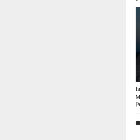
I
M
P