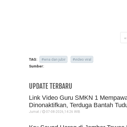
«
TAG:
#wna dan jubir
#video viral
Sumber:
UPDATE TERBARU
Link Video Guru SMKN 1 Mempawah 
Dinonaktifkan, Terduga Bantah Tud
Jumat /
07-08-2026,14:26 WIB