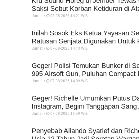
Kru Sound Horeg di Jember Tewas 
Saksi Sebut Korban Ketiduran di At
Jumat /
07-08-2026,14:21 WIB
Inilah Sosok Eks Ketua Yayasan Se
Ratusan Senjata Digunakan Untuk P
Jumat /
07-08-2026,14:13 WIB
Geger! Polisi Temukan Bunker di Se
995 Airsoft Gun, Puluhan Compact 
Jumat /
07-08-2026,14:09 WIB
Geger! Richelle Umumkan Putus Da
Instagram, Begini Tanggapan Sang 
Jumat /
07-08-2026,13:59 WIB
Penyebab Aliando Syarief dan Rich
Usia 12 Tahun Jadi Sorotan Wargan